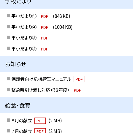
学校だより
平小だより⑤
(848 KB)
PDF
平小だより④
(1004 KB)
PDF
平小だより③
PDF
平小だより②
PDF
お知らせ
保護者向け危機管理マニュアル
PDF
緊急時引き渡し対応（R８年度）
PDF
給食・食育
８月の献立
(2 MB)
PDF
７月の献立
(2 MB)
PDF