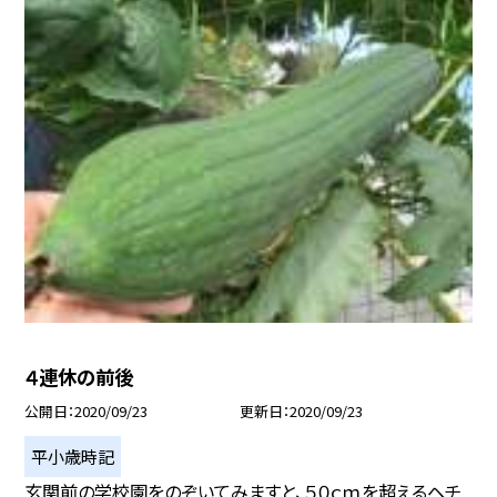
４連休の前後
公開日
2020/09/23
更新日
2020/09/23
平小歳時記
玄関前の学校園をのぞいてみますと、５０ｃｍを超えるヘチ