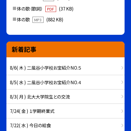
体の歌（歌詞）
(37 KB)
PDF
体の歌
(882 KB)
MP3
新着記事
8/6( 木 ) 二風谷小学校お宝紹介NO.５
8/5( 水 ) 二風谷小学校お宝紹介NO.４
8/3( 月 ) 北大大学院生との交流
7/24( 金 ) １学期終業式
7/22( 水 ) 今日の給食