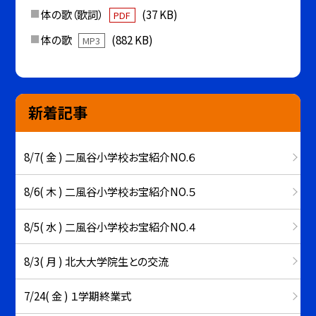
体の歌（歌詞）
(37 KB)
PDF
体の歌
(882 KB)
MP3
新着記事
8/7( 金 ) 二風谷小学校お宝紹介NO.６
8/6( 木 ) 二風谷小学校お宝紹介NO.５
8/5( 水 ) 二風谷小学校お宝紹介NO.４
8/3( 月 ) 北大大学院生との交流
7/24( 金 ) １学期終業式