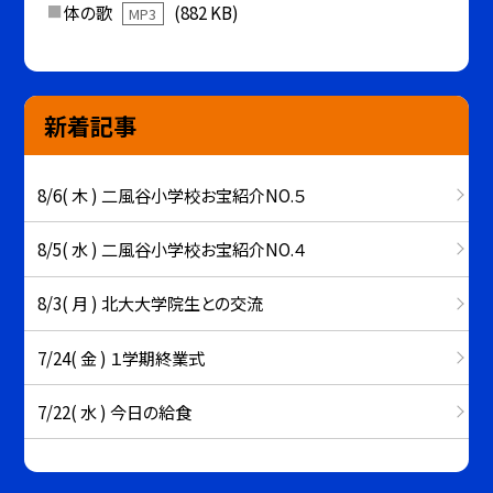
体の歌
(882 KB)
MP3
新着記事
8/6( 木 ) 二風谷小学校お宝紹介NO.５
8/5( 水 ) 二風谷小学校お宝紹介NO.４
8/3( 月 ) 北大大学院生との交流
7/24( 金 ) １学期終業式
7/22( 水 ) 今日の給食