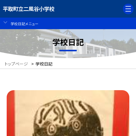
平取町立二風谷小学校
学校日記メニュー
学校日記
トップページ
>
学校日記