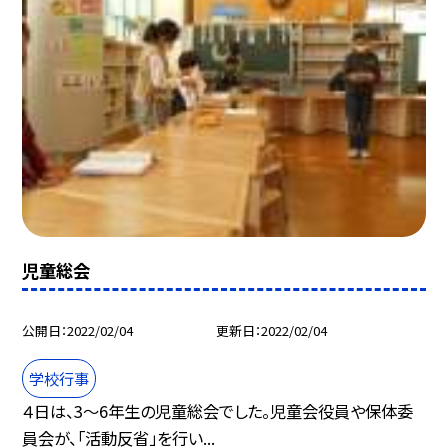
児童総会
公開日
2022/02/04
更新日
2022/02/04
学校行事
４日は、3〜6年生の児童総会でした。児童会役員や保体委
員会が、「活動反省」を行い...