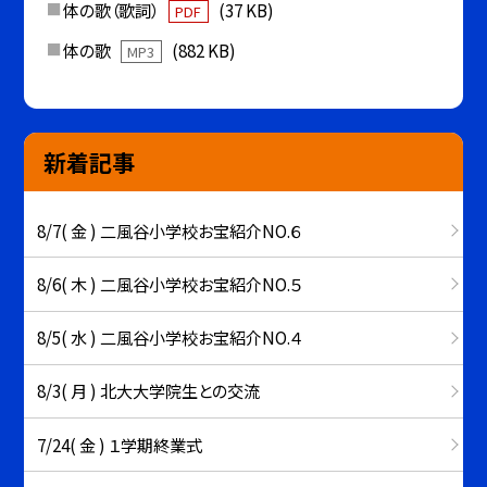
体の歌（歌詞）
(37 KB)
PDF
体の歌
(882 KB)
MP3
新着記事
8/7( 金 ) 二風谷小学校お宝紹介NO.６
8/6( 木 ) 二風谷小学校お宝紹介NO.５
8/5( 水 ) 二風谷小学校お宝紹介NO.４
8/3( 月 ) 北大大学院生との交流
7/24( 金 ) １学期終業式