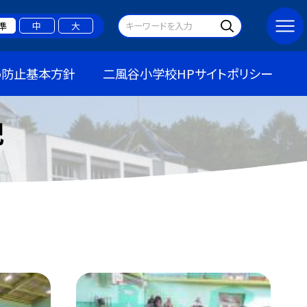
準
中
大
め防止基本方針
二風谷小学校HPサイトポリシー
記