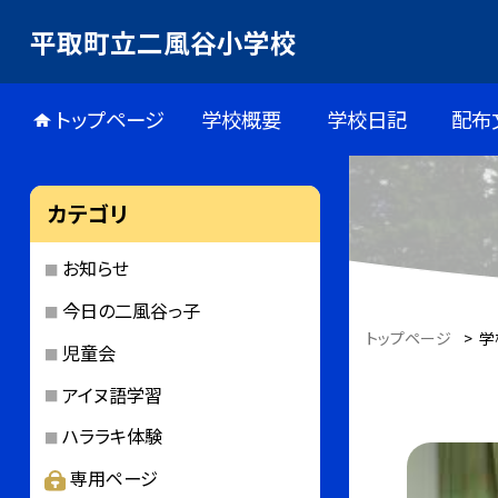
平取町立二風谷小学校
トップページ
学校概要
学校日記
配布
カテゴリ
お知らせ
今日の二風谷っ子
トップページ
>
学
児童会
アイヌ語学習
ハララキ体験
専用ページ