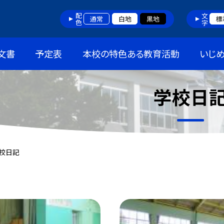
配色
文字
通常
白地
黒地
標
文書
予定表
本校の特色ある教育活動
いじ
学校日
校日記