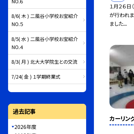
NO.６
１月２６日
が行われま
8/6( 木 ) 二風谷小学校お宝紹介
ました...
NO.５
8/5( 水 ) 二風谷小学校お宝紹介
NO.４
8/3( 月 ) 北大大学院生との交流
7/24( 金 ) １学期終業式
過去記事
カーリング
2026年度