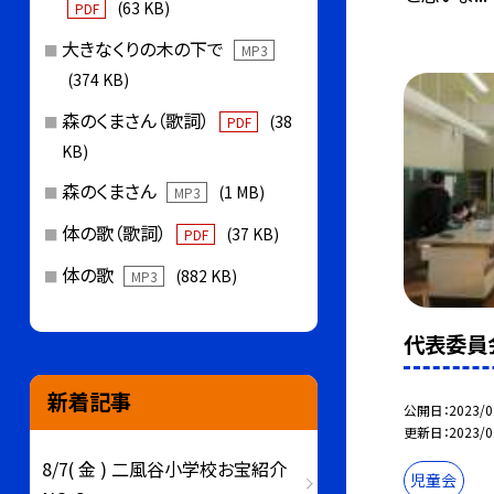
(63 KB)
PDF
大きなくりの木の下で
MP3
(374 KB)
森のくまさん（歌詞）
(38
PDF
KB)
森のくまさん
(1 MB)
MP3
体の歌（歌詞）
(37 KB)
PDF
体の歌
(882 KB)
MP3
代表委員
新着記事
公開日
2023/0
更新日
2023/0
8/7( 金 ) 二風谷小学校お宝紹介
児童会