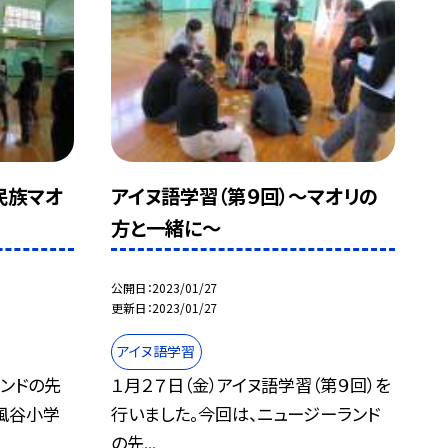
民族マオ
アイヌ語学習（第９回）〜マオリの
方と一緒に〜
公開日
2023/01/27
更新日
2023/01/27
アイヌ語学習
ランドの先
１月２７日（金）アイヌ語学習（第９回）を
風谷小学
行いました。今回は、ニュージーランド
の先...