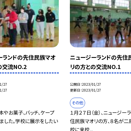
ーランドの先住民族マオ
ニュージーランドの先住
交流NO.2
リの方との交流NO.1
1/27
公開日
2023/01/27
1/27
更新日
2023/01/27
その他
本やお菓子、バッチ、ケープ
１月２７日（金）、ニュージー
ました。学校に展示をしたい
住民族マオリの方、８名が二
校に来校...