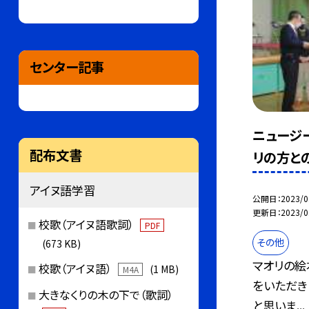
センター記事
ニュージ
配布文書
リの方との
アイヌ語学習
公開日
2023/0
更新日
2023/0
校歌（アイヌ語歌詞）
PDF
その他
(673 KB)
マオリの絵
校歌（アイヌ語）
(1 MB)
M4A
をいただき
大きなくりの木の下で（歌詞）
と思いま...