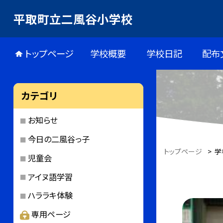
平取町立二風谷小学校
トップページ
学校概要
学校日記
配布
カテゴリ
お知らせ
今日の二風谷っ子
トップページ
>
学
児童会
アイヌ語学習
ハララキ体験
専用ページ