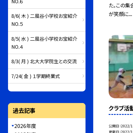
NO.６
た。この集
が笑顔に...
8/6( 木 ) 二風谷小学校お宝紹介
NO.５
8/5( 水 ) 二風谷小学校お宝紹介
NO.４
8/3( 月 ) 北大大学院生との交流
7/24( 金 ) １学期終業式
クラブ活
過去記事
2026年度
公開日
2022/1
更新日
2022/1