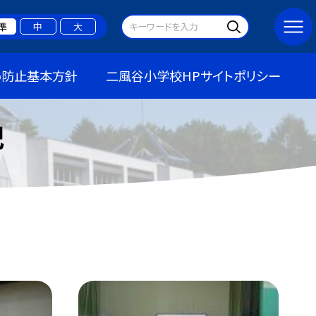
準
中
大
め防止基本方針
二風谷小学校HPサイトポリシー
記