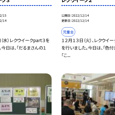
ーク３
レクウイーク２
2/15
公開日
2022/12/14
2/14
更新日
2022/12/14
児童会
（水）レクウイークpart３を
１２月１３日（火）、レクウイ
。今日は、「だるまさんの１
を行いました。今日は、「色付
「こ...