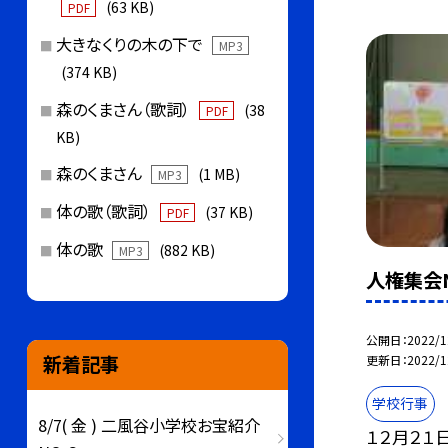
(63 KB)
PDF
大きなくりの木の下で
MP3
(374 KB)
森のくまさん（歌詞）
(38
PDF
KB)
森のくまさん
(1 MB)
MP3
体の歌（歌詞）
(37 KB)
PDF
体の歌
(882 KB)
MP3
人権集会N
公開日
2022/1
新着記事
更新日
2022/1
学校行事
8/7( 金 ) 二風谷小学校お宝紹介
１２月２１