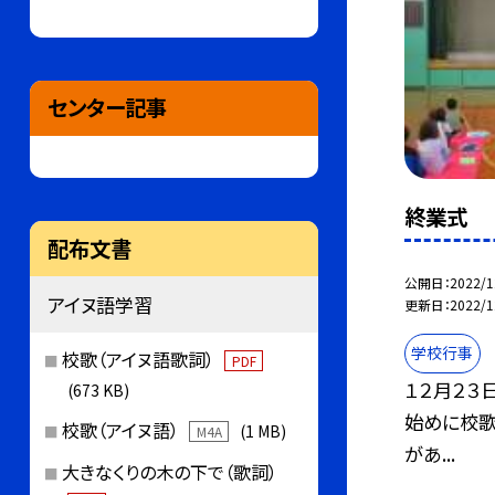
センター記事
終業式
配布文書
公開日
2022/1
アイヌ語学習
更新日
2022/1
学校行事
校歌（アイヌ語歌詞）
PDF
１２月２３
(673 KB)
始めに校歌
校歌（アイヌ語）
(1 MB)
M4A
があ...
大きなくりの木の下で（歌詞）