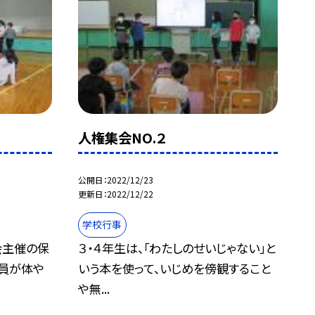
人権集会NO.２
公開日
2022/12/23
更新日
2022/12/22
学校行事
会主催の保
３・４年生は、「わたしのせいじゃない」と
員が体や
いう本を使って、いじめを傍観すること
や無...