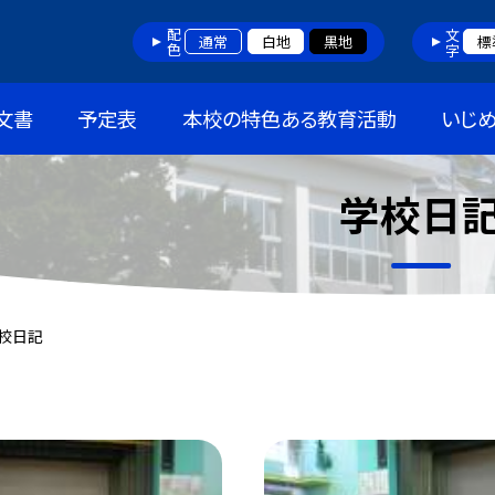
配色
文字
通常
白地
黒地
標
文書
予定表
本校の特色ある教育活動
いじ
学校日
校日記