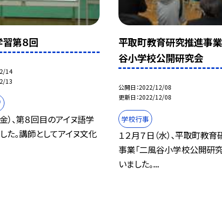
学習第８回
平取町教育研究推進事業
谷小学校公開研究会
2/14
2/13
公開日
2022/12/08
更新日
2022/12/08
習
（金）、第８回目のアイヌ語学
学校行事
した。講師としてアイヌ文化
１２月７日（水）、平取町教育
事業「二風谷小学校公開研究
いました。...