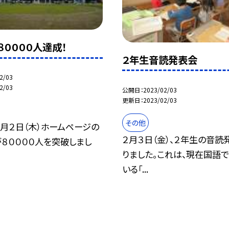
００００人達成！
２年生音読発表会
2/03
2/03
公開日
2023/02/03
更新日
2023/02/03
その他
２月２日（木）ホームページの
２月３日（金）、２年生の音読
８００００人を突破しまし
りました。これは、現在国語
いる「...