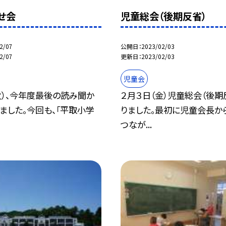
せ会
児童総会（後期反省）
2/07
公開日
2023/02/03
2/07
更新日
2023/02/03
児童会
火）、今年度最後の読み聞か
２月３日（金）児童総会（後期
ました。今回も、「平取小学
りました。最初に児童会長か
つなが...