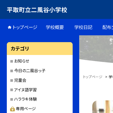
平取町立二風谷小学校
トップページ
学校概要
学校日記
配布
カテゴリ
お知らせ
今日の二風谷っ子
トップページ
>
学
児童会
アイヌ語学習
ハララキ体験
専用ページ