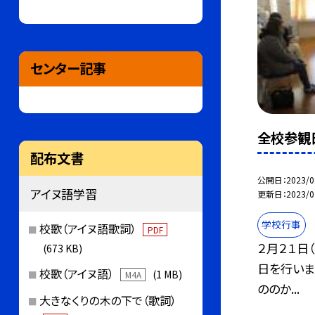
センター記事
全校参観
配布文書
公開日
2023/0
アイヌ語学習
更新日
2023/0
学校行事
校歌（アイヌ語歌詞）
PDF
２月２１日
(673 KB)
日を行いま
校歌（アイヌ語）
(1 MB)
M4A
ののか...
大きなくりの木の下で（歌詞）