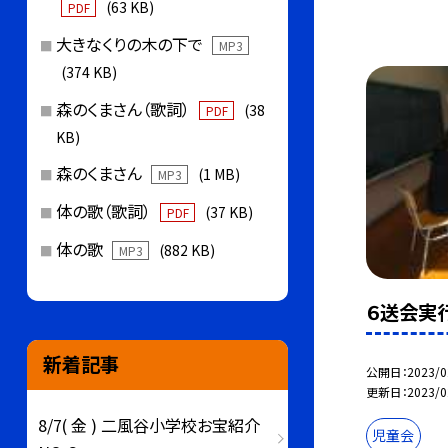
(63 KB)
PDF
大きなくりの木の下で
MP3
(374 KB)
森のくまさん（歌詞）
(38
PDF
KB)
森のくまさん
(1 MB)
MP3
体の歌（歌詞）
(37 KB)
PDF
体の歌
(882 KB)
MP3
６送会実
新着記事
公開日
2023/0
更新日
2023/0
8/7( 金 ) 二風谷小学校お宝紹介
児童会