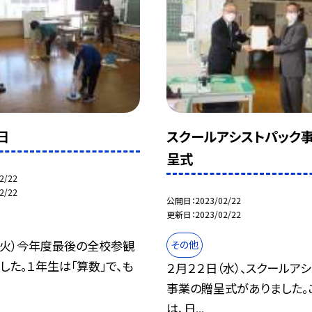
日
スクールアシストパック
呈式
2/22
2/22
公開日
2023/02/22
更新日
2023/02/22
（火）今年度最後の全校参観
その他
した。１年生は「算数」で、も
２月２２日（水）、スクールア
事業の贈呈式がありました。
は、日...