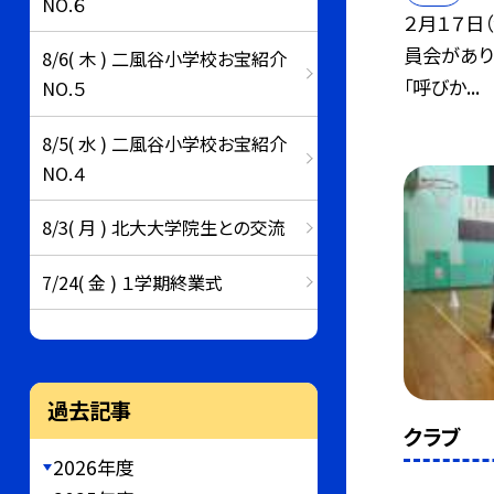
NO.６
２月１７日
員会があり
8/6( 木 ) 二風谷小学校お宝紹介
「呼びか...
NO.５
8/5( 水 ) 二風谷小学校お宝紹介
NO.４
8/3( 月 ) 北大大学院生との交流
7/24( 金 ) １学期終業式
過去記事
クラブ
2026年度