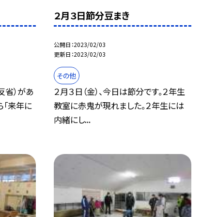
２月３日節分豆まき
公開日
2023/02/03
更新日
2023/02/03
その他
反省）があ
２月３日（金）、今日は節分です。２年生
ら「来年に
教室に赤鬼が現れました。２年生には
内緒にし...