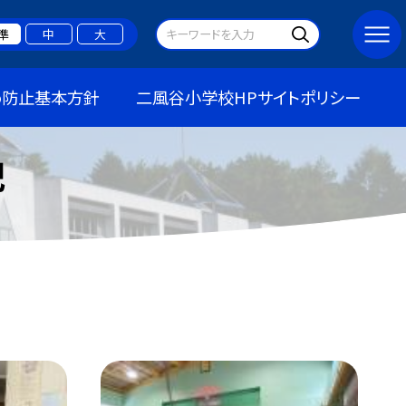
準
中
大
め防止基本方針
二風谷小学校HPサイトポリシー
記