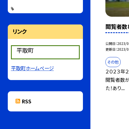
閲覧者数８
リンク
公開日
2023/0
平取町
更新日
2023/0
その他
平取町ホームページ
２０２３年
閲覧者数が
た！あり...
RSS