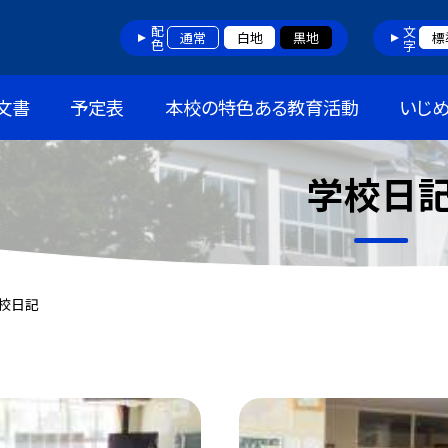
配色
文字
通常
白地
黒地
標
文書
予定表
本校の特色ある教育活動
いじ
学校日
校日記