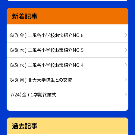
新着記事
8/7( 金 ) 二風谷小学校お宝紹介NO.６
8/6( 木 ) 二風谷小学校お宝紹介NO.５
8/5( 水 ) 二風谷小学校お宝紹介NO.４
8/3( 月 ) 北大大学院生との交流
7/24( 金 ) １学期終業式
過去記事