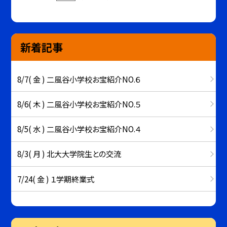
新着記事
8/7( 金 ) 二風谷小学校お宝紹介NO.６
8/6( 木 ) 二風谷小学校お宝紹介NO.５
8/5( 水 ) 二風谷小学校お宝紹介NO.４
8/3( 月 ) 北大大学院生との交流
7/24( 金 ) １学期終業式