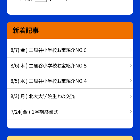
新着記事
8/7( 金 ) 二風谷小学校お宝紹介NO.６
8/6( 木 ) 二風谷小学校お宝紹介NO.５
8/5( 水 ) 二風谷小学校お宝紹介NO.４
8/3( 月 ) 北大大学院生との交流
7/24( 金 ) １学期終業式