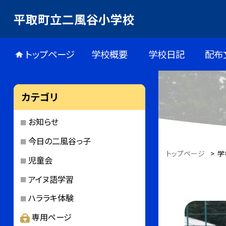
平取町立二風谷小学校
トップページ
学校概要
学校日記
配布
カテゴリ
お知らせ
今日の二風谷っ子
トップページ
>
学
児童会
アイヌ語学習
ハララキ体験
専用ページ