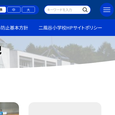
準
中
大
め防止基本方針
二風谷小学校HPサイトポリシー
記