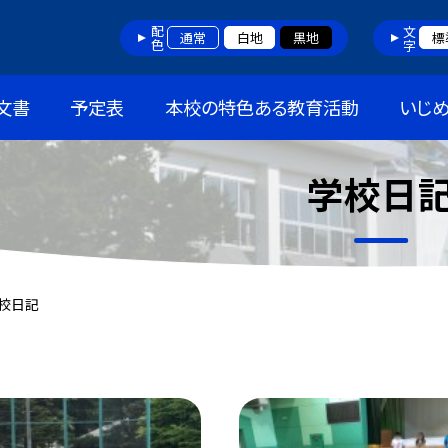
配色
文字
通常
白地
黒地
標
文書
予定表
本校の特色ある教育活動
いじ
学校日
校日記