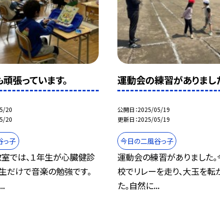
も頑張っています。
運動会の練習がありまし
5/20
公開日
2025/05/19
5/20
更新日
2025/05/19
谷っ子
今日の二風谷っ子
教室では、１年生が心臓健診
運動会の練習がありました。
生だけで音楽の勉強です。
校でリレーを走り、大玉を転
.
た。自然に...