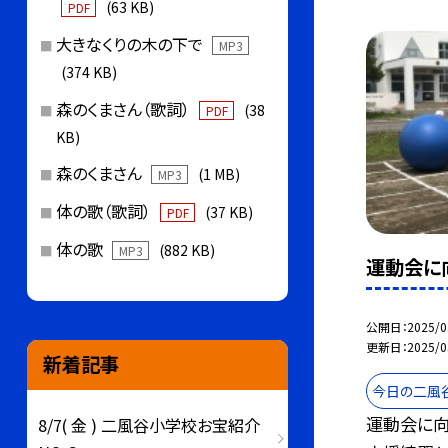
(63 KB)
PDF
大きなくりの木の下で
MP3
(374 KB)
森のくまさん（歌詞）
(38
PDF
KB)
森のくまさん
(1 MB)
MP3
体の歌（歌詞）
(37 KB)
PDF
体の歌
(882 KB)
MP3
運動会に
公開日
2025/0
更新日
2025/0
新着記事
今日の二風
運動会に向
8/7( 金 ) 二風谷小学校お宝紹介