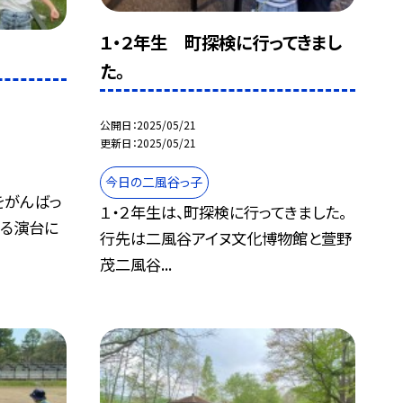
１・２年生 町探検に行ってきまし
た。
公開日
2025/05/21
更新日
2025/05/21
今日の二風谷っ子
をがんばっ
１・２年生は、町探検に行ってきました。
ある演台に
行先は二風谷アイヌ文化博物館と萱野
茂二風谷...