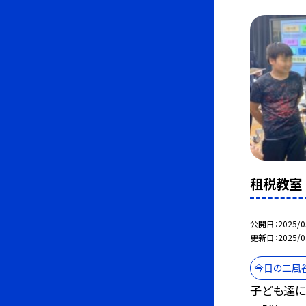
租税教室
公開日
2025/0
更新日
2025/0
今日の二風
子ども達に