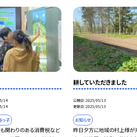
耕していただきました
5/14
公開日
2025/05/13
5/14
更新日
2025/05/13
谷っ子
お知らせ
も関わりのある消費税など
昨日夕方に地域の村上様が