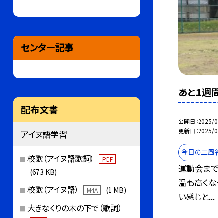
センター記事
あと１週
配布文書
公開日
2025/0
更新日
2025/0
アイヌ語学習
今日の二風
校歌（アイヌ語歌詞）
PDF
運動会まで
(673 KB)
温も高くな
校歌（アイヌ語）
(1 MB)
M4A
い感じと...
大きなくりの木の下で（歌詞）