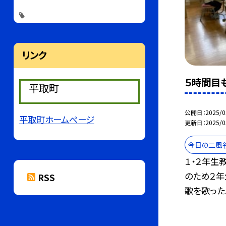
リンク
５時間目
平取町
公開日
2025/0
平取町ホームページ
更新日
2025/0
今日の二風
１・２年生
のため２年
RSS
歌を歌った..