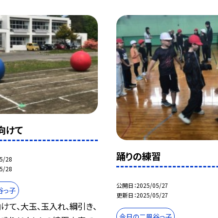
向けて
踊りの練習
5/28
5/28
公開日
2025/05/27
谷っ子
更新日
2025/05/27
けて、大玉、玉入れ、綱引き、
今日の二風谷っ子