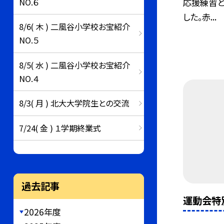
NO.６
応援練習と
した。赤...
8/6( 木 ) 二風谷小学校お宝紹介
NO.５
8/5( 水 ) 二風谷小学校お宝紹介
NO.４
8/3( 月 ) 北大大学院生との交流
7/24( 金 ) １学期終業式
過去記事
運動会特
2026年度