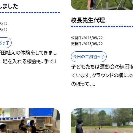
しました
校長先生代理
5/22
5/22
公開日
2025/05/22
谷っ子
更新日
2025/05/22
が田植えの体験をしてきまし
今日の二風谷っ子
に足を入れる機会も、手で１
子どもたちは運動会の練習
ています。グラウンドの横に
のぼって、...