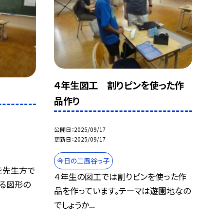
４年生図工 割りピンを使った作
品作り
公開日
2025/09/17
更新日
2025/09/17
今日の二風谷っ子
を先生方で
４年生の図工では割りピンを使った作
いる図形の
品を作っています。テーマは遊園地なの
でしょうか...