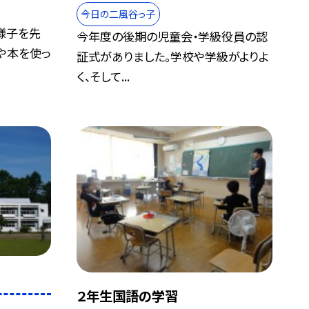
今日の二風谷っ子
様子を先
今年度の後期の児童会・学級役員の認
や本を使っ
証式がありました。学校や学級がよりよ
く、そして...
２年生国語の学習