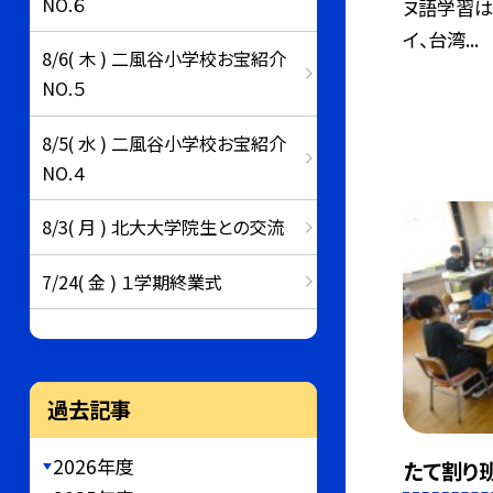
NO.６
ヌ語学習は
イ、台湾...
8/6( 木 ) 二風谷小学校お宝紹介
NO.５
8/5( 水 ) 二風谷小学校お宝紹介
NO.４
8/3( 月 ) 北大大学院生との交流
7/24( 金 ) １学期終業式
過去記事
2026年度
たて割り