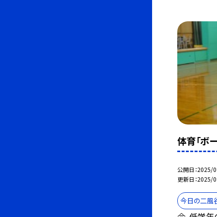
体育「ボー
公開日
2025/0
更新日
2025/0
今日の二風
今、低学年