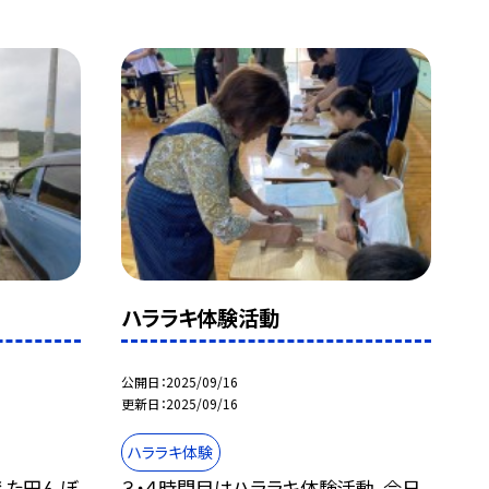
ハララキ体験活動
公開日
2025/09/16
更新日
2025/09/16
ハララキ体験
えた田んぼ
３・４時間目はハララキ体験活動。今日