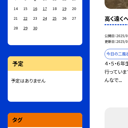
14
15
16
17
18
19
20
高く遠く
21
22
23
24
25
26
27
28
29
30
公開日
2025/0
更新日
2025/0
今日の二風
予定
４・５・６
行っていま
んなで...
予定はありません
タグ