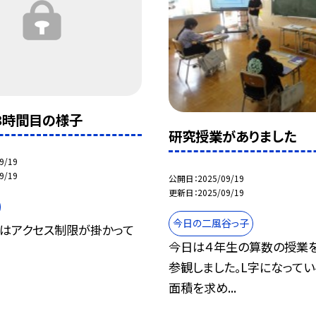
３時間目の様子
研究授業がありました
9/19
9/19
公開日
2025/09/19
更新日
2025/09/19
今日の二風谷っ子
はアクセス制限が掛かって
今日は４年生の算数の授業
参観しました。L字になって
面積を求め...