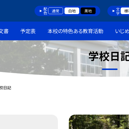
配色
文字
通常
白地
黒地
標
文書
予定表
本校の特色ある教育活動
いじ
学校日
校日記