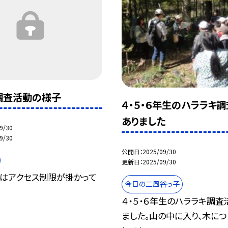
調査活動の様子
４・５・６年生のハララキ
ありました
9/30
9/30
公開日
2025/09/30
更新日
2025/09/30
はアクセス制限が掛かって
今日の二風谷っ子
４・５・６年生のハララキ調査
ました。山の中に入り、木に