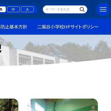
準
中
大
め防止基本方針
二風谷小学校HPサイトポリシー
記