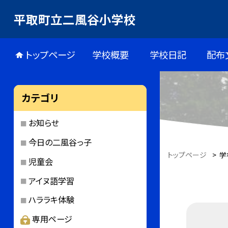
平取町立二風谷小学校
トップページ
学校概要
学校日記
配布
カテゴリ
お知らせ
今日の二風谷っ子
トップページ
>
学
児童会
アイヌ語学習
ハララキ体験
専用ページ