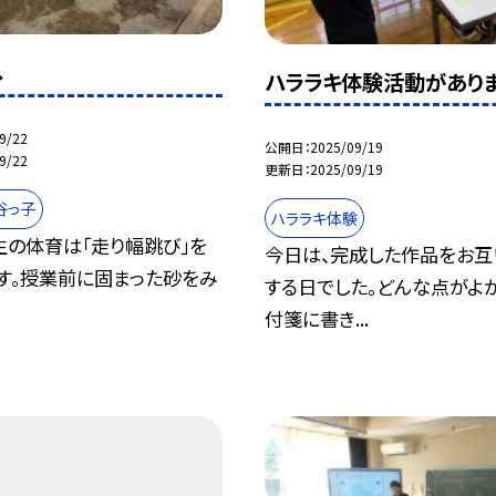
へ
ハララキ体験活動があり
9/22
公開日
2025/09/19
9/22
更新日
2025/09/19
谷っ子
ハララキ体験
年生の体育は「走り幅跳び」を
今日は、完成した作品をお互
す。授業前に固まった砂をみ
する日でした。どんな点がよ
付箋に書き...