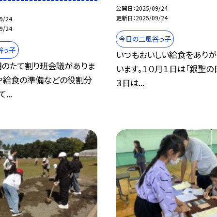
公開日
2025/09/24
更新日
2025/09/24
9/24
9/24
今日の二風谷っ子
谷っ子
いつもおいしい給食をありが
のたて割り班会議がありま
います。１０月１日は「銀聖の日
や給食の準備などの役割分
３日は...
...