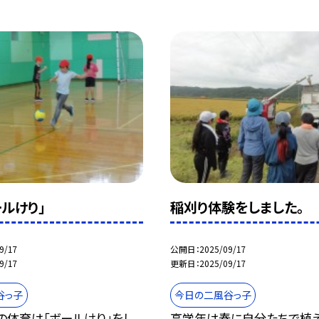
ルけり」
稲刈り体験をしました。
9/17
公開日
2025/09/17
9/17
更新日
2025/09/17
谷っ子
今日の二風谷っ子
の体育は「ボールけり」をし
高学年は春に自分たちで植