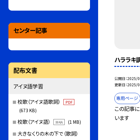
センター記事
ハララキ
配布文書
公開日
2025/0
更新日
2025/0
アイヌ語学習
専用ページ
校歌（アイヌ語歌詞）
PDF
この記事に
(673 KB)
います
校歌（アイヌ語）
(1 MB)
M4A
大きなくりの木の下で（歌詞）