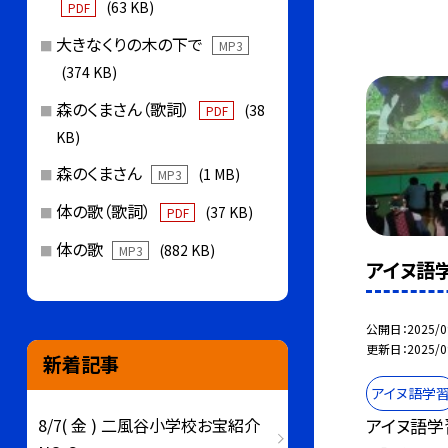
(63 KB)
PDF
大きなくりの木の下で
MP3
(374 KB)
森のくまさん（歌詞）
(38
PDF
KB)
森のくまさん
(1 MB)
MP3
体の歌（歌詞）
(37 KB)
PDF
体の歌
(882 KB)
MP3
アイヌ語
公開日
2025/0
更新日
2025/0
新着記事
アイヌ語学
8/7( 金 ) 二風谷小学校お宝紹介
アイヌ語学