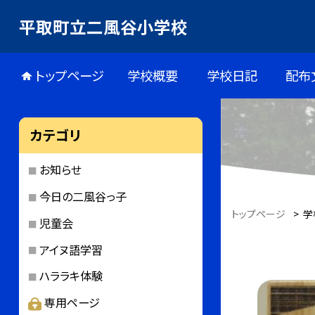
平取町立二風谷小学校
トップページ
学校概要
学校日記
配布
カテゴリ
お知らせ
今日の二風谷っ子
トップページ
>
学
児童会
アイヌ語学習
ハララキ体験
専用ページ