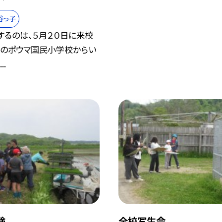
谷っ子
するのは、５月２０日に来校
のポウマ国民小学校からい
..
験
全校写生会