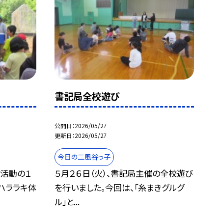
書記局全校遊び
公開日
2026/05/27
更新日
2026/05/27
今日の二風谷っ子
験活動の１
５月２６日（火）、書記局主催の全校遊び
ハララキ体
を行いました。今回は、「糸まきグルグ
ル」と...