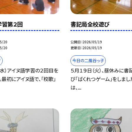
学習第２回
書記局全校遊び
5/20
公開日
2026/05/19
5/20
更新日
2026/05/19
習
今日の二風谷っ子
（水）アイヌ語学習の２回目を
５月１９日（火）、昼休みに書
。最初にアイヌ語で、「校歌」
び「ばくれつゲーム」をしまし
は、...