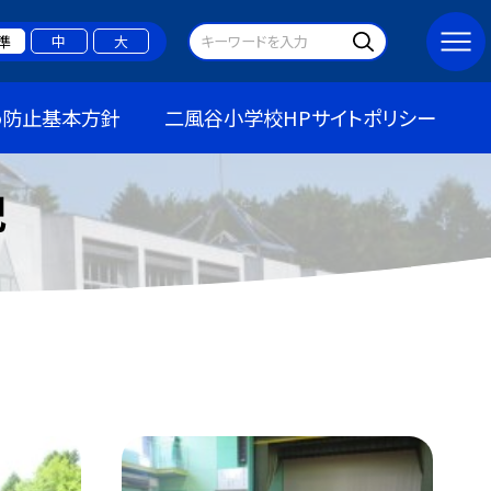
準
中
大
め防止基本方針
二風谷小学校HPサイトポリシー
記