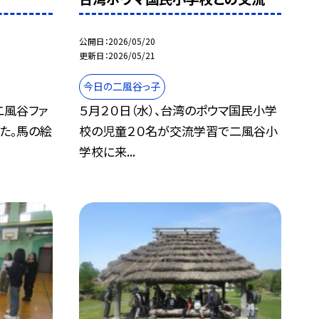
公開日
2026/05/20
更新日
2026/05/21
今日の二風谷っ子
二風谷ファ
５月２０日（水）、台湾のポウマ国民小学
た。馬の絵
校の児童２０名が交流学習で二風谷小
学校に来...