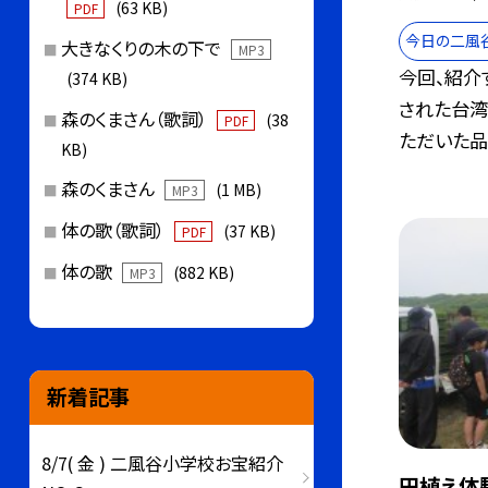
(63 KB)
PDF
今日の二風
大きなくりの木の下で
MP3
今回、紹介
(374 KB)
された台湾
森のくまさん（歌詞）
(38
PDF
ただいた品.
KB)
森のくまさん
(1 MB)
MP3
体の歌（歌詞）
(37 KB)
PDF
体の歌
(882 KB)
MP3
新着記事
8/7( 金 ) 二風谷小学校お宝紹介
田植え体