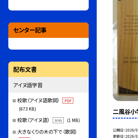
センター記事
配布文書
アイヌ語学習
校歌（アイヌ語歌詞）
PDF
(673 KB)
二風谷小
校歌（アイヌ語）
(1 MB)
M4A
公開日
2026/0
大きなくりの木の下で（歌詞）
更新日
2026/0