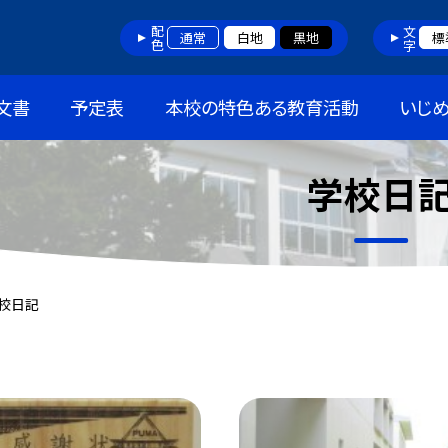
配色
文字
通常
白地
黒地
標
文書
予定表
本校の特色ある教育活動
いじ
学校日
校日記