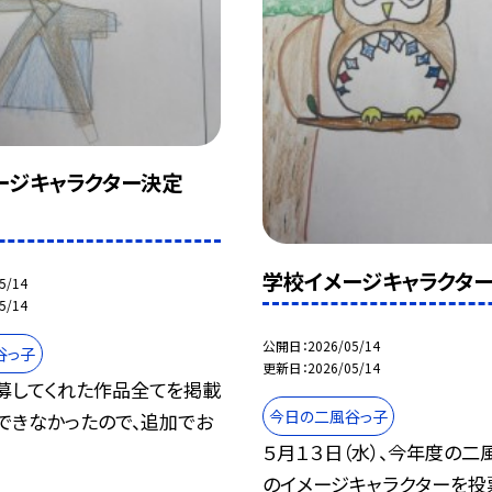
ージキャラクター決定
学校イメージキャラクタ
5/14
5/14
公開日
2026/05/14
谷っ子
更新日
2026/05/14
応募してくれた作品全てを掲載
今日の二風谷っ子
できなかったので、追加でお
５月１３日（水）、今年度の二
のイメージキャラクターを投