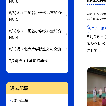
NO.６
8/6( 木 ) 二風谷小学校お宝紹介
公開日
2026/0
NO.５
更新日
2026/0
今日の二風
8/5( 水 ) 二風谷小学校お宝紹介
５月２６日
NO.４
るシケレぺ
8/3( 月 ) 北大大学院生との交流
させて...
7/24( 金 ) １学期終業式
過去記事
2026年度