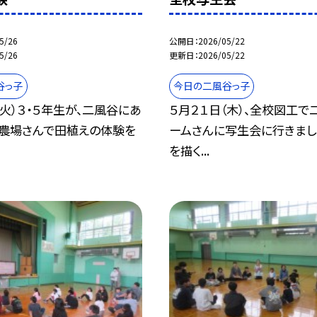
5/26
公開日
2026/05/22
5/26
更新日
2026/05/22
谷っ子
今日の二風谷っ子
（火）３・５年生が、二風谷にあ
５月２１日（木）、全校図工で
農場さんで田植えの体験を
ームさんに写生会に行きまし
を描く...