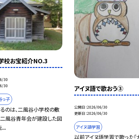
学校お宝紹介NO.3
6/30
6/30
アイヌ語で歌おう③
谷っ子
公開日
2026/06/30
るのは、二風谷小学校の敷
更新日
2026/06/30
る二風谷青年会が建設した図
..
アイヌ語学習
以前アイヌ語学習で歌った「