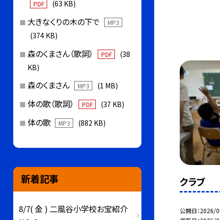
(63 KB)
PDF
大きなくりの木の下で
MP3
(374 KB)
森のくまさん（歌詞）
(38
PDF
KB)
森のくまさん
(1 MB)
MP3
体の歌（歌詞）
(37 KB)
PDF
体の歌
(882 KB)
MP3
新着記事
クラブ
8/7( 金 ) 二風谷小学校お宝紹介
公開日
2026/0