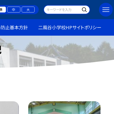
準
中
大
め防止基本方針
二風谷小学校HPサイトポリシー
記