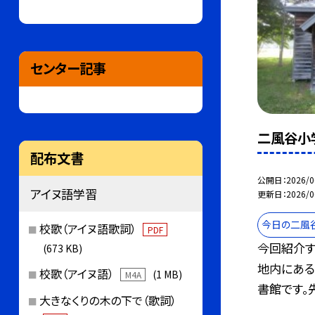
センター記事
二風谷小
配布文書
公開日
2026/0
アイヌ語学習
更新日
2026/0
今日の二風
校歌（アイヌ語歌詞）
PDF
今回紹介す
(673 KB)
地内にあ
校歌（アイヌ語）
(1 MB)
M4A
書館です。先.
大きなくりの木の下で（歌詞）