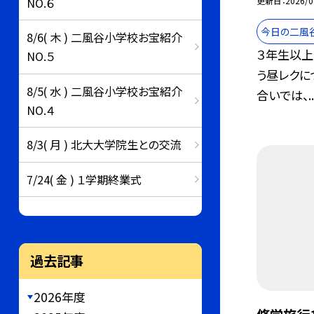
NO.６
更新日
2026/0
今日の二風
8/6( 木 ) 二風谷小学校お宝紹介
３年生以
NO.５
う昼レクに
8/5( 水 ) 二風谷小学校お宝紹介
合いでは、..
NO.４
8/3( 月 ) 北大大学院生との交流
7/24( 金 ) １学期終業式
過去記事
2026年度