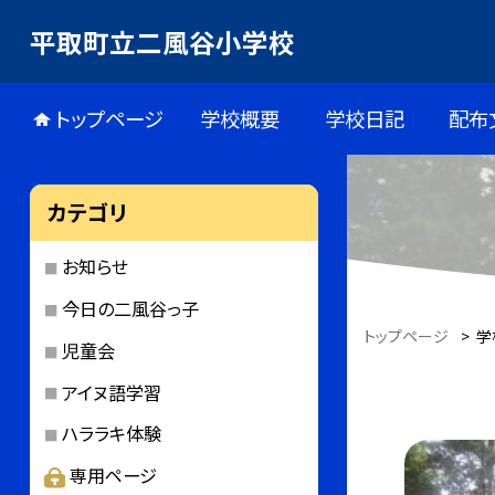
平取町立二風谷小学校
トップページ
学校概要
学校日記
配布
カテゴリ
お知らせ
今日の二風谷っ子
トップページ
>
学
児童会
アイヌ語学習
ハララキ体験
専用ページ