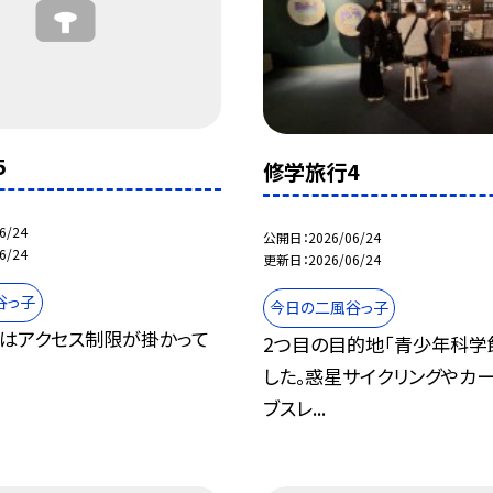
5
修学旅行4
6/24
公開日
2026/06/24
6/24
更新日
2026/06/24
谷っ子
今日の二風谷っ子
はアクセス制限が掛かって
2つ目の目的地｢青少年科学
した。惑星サイクリングやカー
ブスレ...