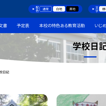
配色
文字
通常
白地
黒地
標
文書
予定表
本校の特色ある教育活動
いじ
学校日
校日記