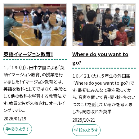
英語イマージョン教育！
Where do you want to
go?
１／１９（月）、田中学園による「英
語イマージョン教育」の授業を行
１０／２１（火）、５年生の外国語
いました！イマージョン教育とは、
「Where do you want to go?」で
英語を教科としてではなく、手段と
す。最初にみんなで歌を歌ってか
して他の教科を学習する教育法で
ら、音声を聞いて春・夏・秋・冬のい
す。教員２名が来校され、オールイ
つのことを話しているかを考えま
ングリッシ...
した。聞き取れた英単...
2026/01/19
2025/10/21
学校のようす
学校のようす