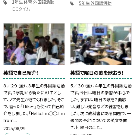
1年生
体育
外国語活動
5年生
外国語活動
ＥＣタイム
英語で自己紹介！
英語で曜日の歌を歌おう！
８／２９（金）、３年生の外国語活動
５／３０（金）、４年生の外国語活動
です。２学期から新たにＡＬＴとし
です。今日は曜日の学習が中心で
て、ノア先生がきてくれました。そこ
した。まずは、曜日の歌を２曲歌
で、習った「I like~」も使って自己紹
い、難しい発音などの練習をしま
介をしました。「Hello.I'm○○.I'm
した。次に教科書にある問題で、一
from ...
週間の予定についての英文を聞
き、何曜日のこと...
2025/08/29