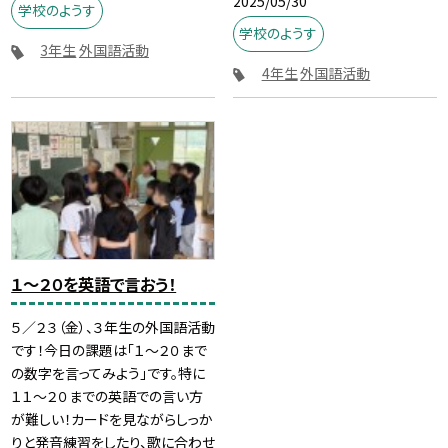
2025/05/30
学校のようす
学校のようす
3年生
外国語活動
4年生
外国語活動
１～２０を英語で言おう！
５／２３（金）、３年生の外国語活動
です！今日の課題は「１～２０まで
の数字を言ってみよう」です。特に
１１～２０までの英語での言い方
が難しい！カードを見ながらしっか
りと発音練習をしたり、歌に合わせ