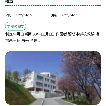
校章
公開日
2020/04/10
更新日
2020/04/10
学校の概要
制定年月日 昭和33年11月1日 作図者 留萌中学校教諭 橋
場昌三氏 由来 全体...