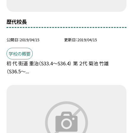
歴代校長
公開日
2019/04/15
更新日
2019/04/15
学校の概要
初 代 街道 重治（S33.4〜S36.4） 第 ２代 菊池 竹雄
（S36.5〜...