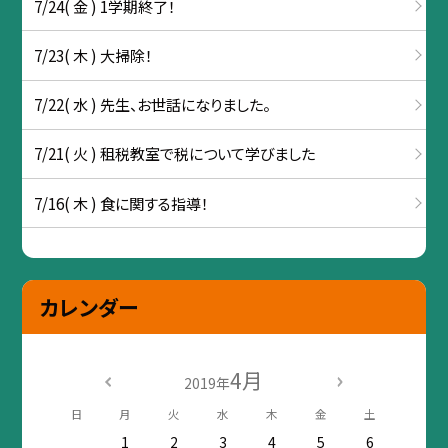
7/24( 金 ) 1学期終了！
7/23( 木 ) 大掃除！
7/22( 水 ) 先生、お世話になりました。
7/21( 火 ) 租税教室で税について学びました
7/16( 木 ) 食に関する指導！
カレンダー
4月
2019年
日
月
火
水
木
金
土
1
2
3
4
5
6