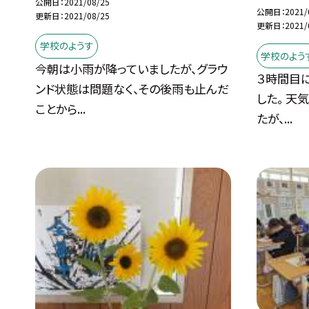
公開日
2021/08/25
公開日
2021/
更新日
2021/08/25
更新日
2021/
学校のようす
学校のよう
今朝は小雨が降っていましたが、グラウ
３時間目
ンド状態は問題なく、その後雨も止んだ
した。 天
ことから...
たが、...