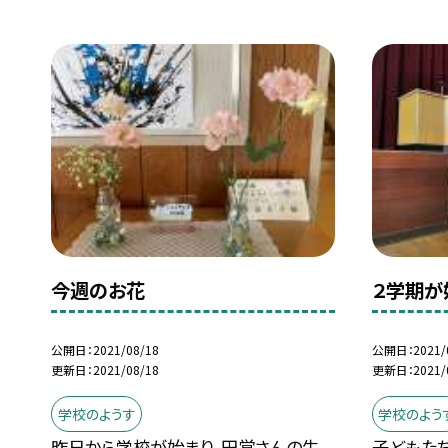
今週のお花
２学期が
公開日
2021/08/18
公開日
2021/
更新日
2021/08/18
更新日
2021/
学校のようす
学校のよう
昨日から学校が始まり、田覚さんの生
子どもた