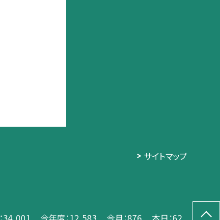
サイトマップ
：
34,001
今年度：
12,583
今月：
876
本日：
62