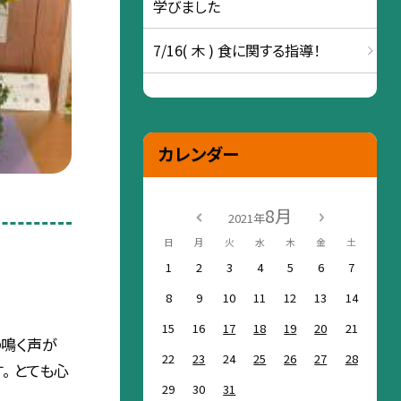
学びました
7/16( 木 ) 食に関する指導！
カレンダー
8月
2021年
日
月
火
水
木
金
土
1
2
3
4
5
6
7
8
9
10
11
12
13
14
15
16
17
18
19
20
21
の鳴く声が
22
23
24
25
26
27
28
。 とても心
29
30
31