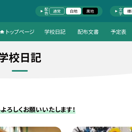
配色
文字
通常
白地
黒地
標
トップページ
学校日記
配布文書
予定表
学校日記
よろしくお願いいたします！