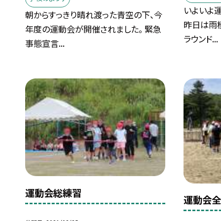
いよいよ
朝からすっきり晴れ渡った青空の下、今
昨日は雨
年度の運動会が開催されました。 緊急
ラウンド...
事態宣言...
運動会総練習
運動会全