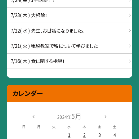
7/23( 木 ) 大掃除！
7/22( 水 ) 先生、お世話になりました。
7/21( 火 ) 租税教室で税について学びました
7/16( 木 ) 食に関する指導！
カレンダー
5月
2024年
日
月
火
水
木
金
土
1
2
3
4