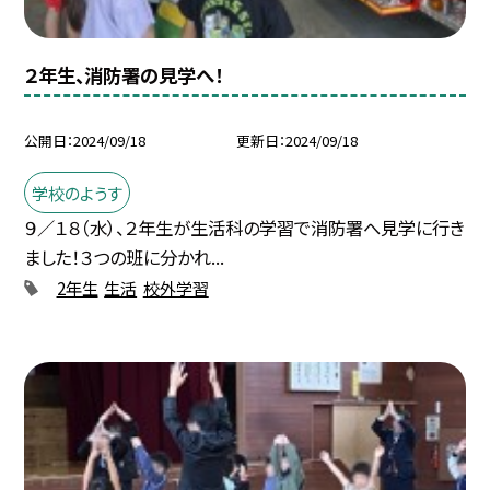
２年生、消防署の見学へ！
公開日
2024/09/18
更新日
2024/09/18
学校のようす
９／１８（水）、２年生が生活科の学習で消防署へ見学に行き
ました！３つの班に分かれ...
2年生
生活
校外学習