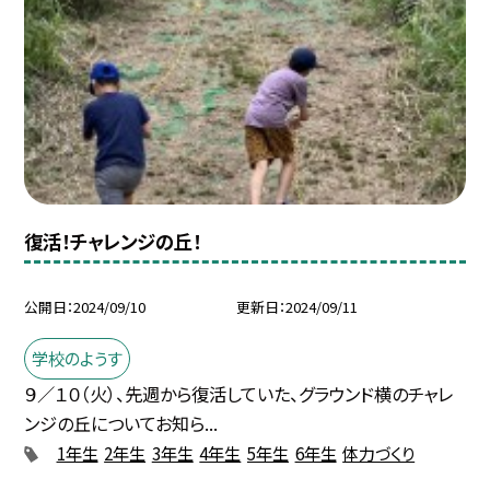
復活！チャレンジの丘！
公開日
2024/09/10
更新日
2024/09/11
学校のようす
９／１０（火）、先週から復活していた、グラウンド横のチャレ
ンジの丘についてお知ら...
1年生
2年生
3年生
4年生
5年生
6年生
体力づくり