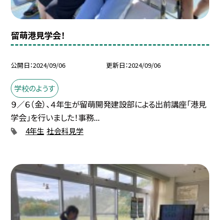
留萌港見学会！
公開日
2024/09/06
更新日
2024/09/06
学校のようす
９／６（金）、４年生が留萌開発建設部による出前講座「港見
学会」を行いました！事務...
4年生
社会科見学