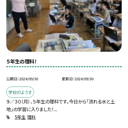
５年生の理科！
公開日
2024/09/30
更新日
2024/09/30
学校のようす
９／３０（月）、５年生の理科です。今日から「流れる水と土
地」の学習に入りました！...
5年生
理科