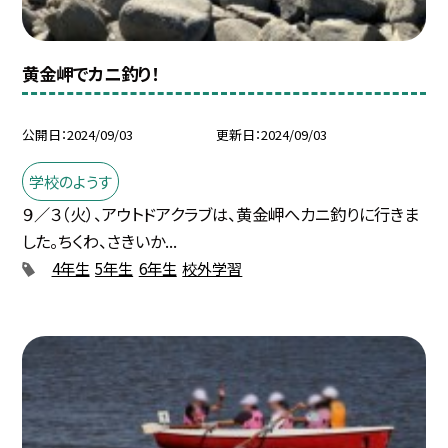
黄金岬でカニ釣り！
公開日
2024/09/03
更新日
2024/09/03
学校のようす
９／３（火）、アウトドアクラブは、黄金岬へカニ釣りに行きま
した。ちくわ、さきいか...
4年生
5年生
6年生
校外学習