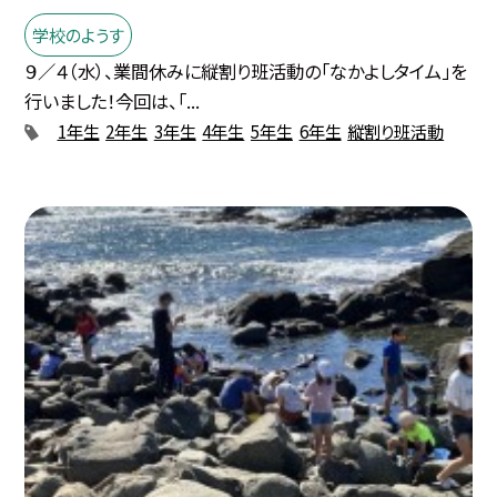
学校のようす
９／４（水）、業間休みに縦割り班活動の「なかよしタイム」を
行いました！今回は、「...
1年生
2年生
3年生
4年生
5年生
6年生
縦割り班活動