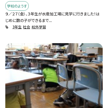
学校のようす
９／２７（金）、３年生が水産加工場に見学に行きました！は
じめに数の子ができるまで...
3年生
社会
校外学習