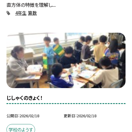
直方体の特徴を理解し...
4年生
算数
じしゃくのきょく！
公開日
2026/02/18
更新日
2026/02/18
学校のようす