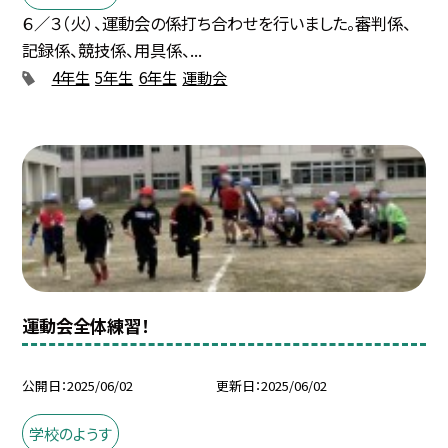
６／３（火）、運動会の係打ち合わせを行いました。審判係、
記録係、競技係、用具係、...
4年生
5年生
6年生
運動会
運動会全体練習！
公開日
2025/06/02
更新日
2025/06/02
学校のようす