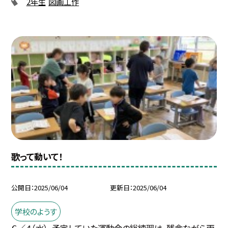
2年生
図画工作
歌って動いて！
公開日
2025/06/04
更新日
2025/06/04
学校のようす
６／４（水）、予定していた運動会の総練習は、残念ながら雨