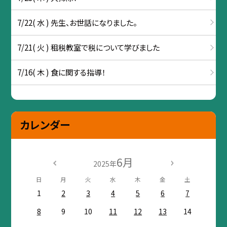
7/22( 水 ) 先生、お世話になりました。
7/21( 火 ) 租税教室で税について学びました
7/16( 木 ) 食に関する指導！
カレンダー
6月
2025年
日
月
火
水
木
金
土
1
2
3
4
5
6
7
8
9
10
11
12
13
14