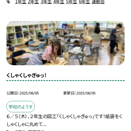
1年生
2年生
3年生
4年生
5年生
6年生
運動会
くしゃくしゃぎゅっ！
公開日
2025/06/05
更新日
2025/06/05
学校のようす
６／５（木）、２年生の図工「くしゃくしゃぎゅっ」です！紙袋をく
しゃくしゃに丸めて...