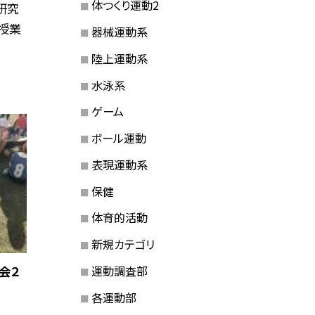
体つくり運動2
研究
授業
器械運動系
陸上運動系
水泳系
ゲーム
ボール運動
表現運動系
保健
体育的活動
新規カテゴリ
運動調査部
会２
各運動部