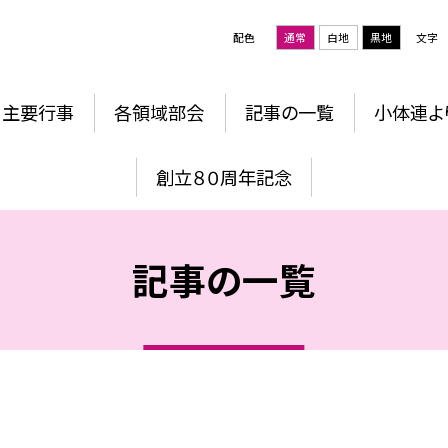
配色
通常
白地
黒地
文字
主要行事
各領域部会
記事の一覧
小体連よ
創立８０周年記念
記事の一覧