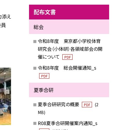
配布文書
力添え
委員
総会
令和8年度 東京都小学校体育
研究会（小体研）各領域部会の開
催について
PDF
令和8年度 総会開催通知_s
PDF
夏季合研
夏季合研研究の概要
(2
PDF
MB)
R08夏季合研開催案内通知_s