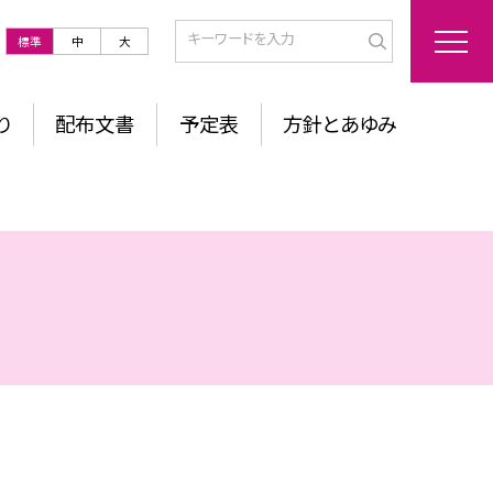
標準
中
大
り
配布文書
予定表
方針とあゆみ