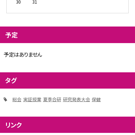
30
31
予定
予定はありません
タグ
総会
実証授業
夏季合研
研究発表大会
保健
リンク