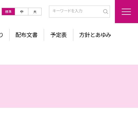
標準
中
大
り
配布文書
予定表
方針とあゆみ