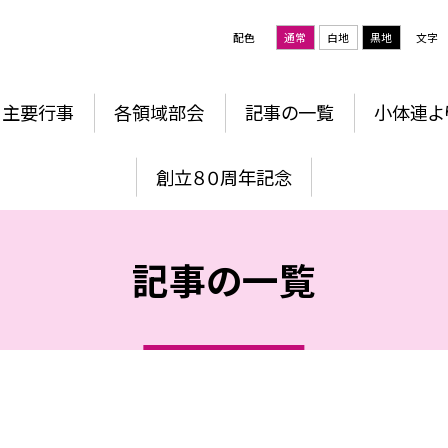
配色
通常
白地
黒地
文字
主要行事
各領域部会
記事の一覧
小体連よ
創立８０周年記念
記事の一覧