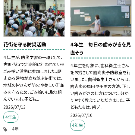
花街を守る防災活動
４年生 毎日の歯みがきを見
直そう
４年生が、防災学習の一環として、
古町花街で定期的に行われている
４年生を対象に、歯科衛生士さん
ごみ拾い活動に参加しました。歴
をお招きして歯肉炎予防教室を行
史ある建物が立ち並ぶ花街では、
いました。歯科衛生士さんからは、
地域の皆さんが防火や美しい町並
歯肉炎の原因や予防の方法、正し
みを守るため、ごみ拾いに取り組
い歯みがきの仕方について、分か
んでいます。子ども...
りやすく教えていただきました。子
2026/07/13
どもたちは、歯ブ...
2026/07/10
4年生
4年生
4年