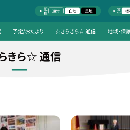
配色
文字
通常
白地
黒地
標
究
予定/おたより
☆きらきら☆ 通信
地域・保
らきら☆ 通信