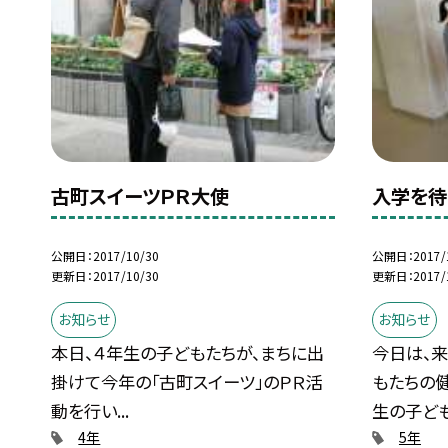
古町スイーツＰＲ大使
入学を待
公開日
2017/10/30
公開日
2017/
更新日
2017/10/30
更新日
2017/
お知らせ
お知らせ
本日、４年生の子どもたちが、まちに出
今日は、
掛けて今年の「古町スイーツ」のＰＲ活
もたちの健
動を行い...
生の子ども.
4年
5年