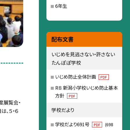
6年生
配布文書
いじめを見逃さない・許さない
たんぽぽ学校
いじめ防止全体計画
PDF
R８ 新潟小学校いじめ防止基本
方針
PDF
度展覧会・
学校だより
は、５・６
学校だより691号
(698
PDF