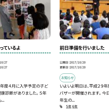
っているよ
前日準備を行いました
10/27
公開日
2017/10/20
10/27
更新日
2017/10/20
お知らせ
来年度４月に入学予定の子ど
いよいよ明日は、平成２９年
康診断がありました。 ５年
バザーが開催されます。 今日
..
年生の...
5年
6年