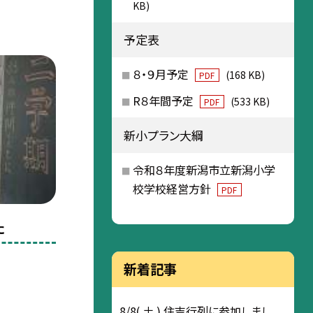
KB)
予定表
８・９月予定
(168 KB)
PDF
R８年間予定
(533 KB)
PDF
新小プラン大綱
令和８年度新潟市立新潟小学
校学校経営方針
PDF
た
新着記事
8/8( 土 ) 住吉行列に参加しまし