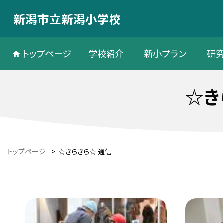
新潟市立新潟小学校
トップページ
学校紹介
新小プラン
研
☆き
トップページ
>
☆きらきら☆ 通信