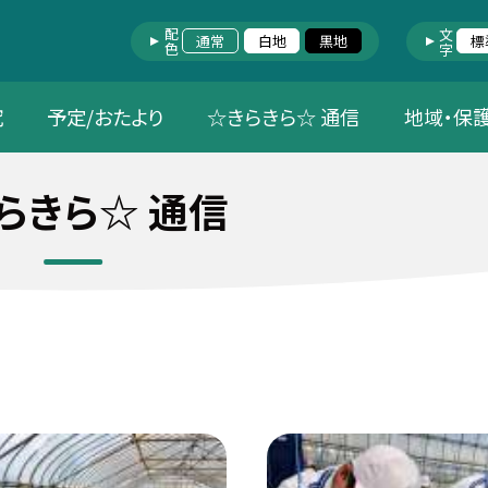
配色
文字
通常
白地
黒地
標
究
予定/おたより
☆きらきら☆ 通信
地域・保
らきら☆ 通信