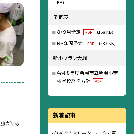
KB)
予定表
８・９月予定
(168 KB)
PDF
R８年間予定
(533 KB)
PDF
新小プラン大綱
令和８年度新潟市立新潟小学
校学校経営方針
PDF
新着記事
昆虫がいま
7/24( 金 ) 楽しみがいっぱい！夏