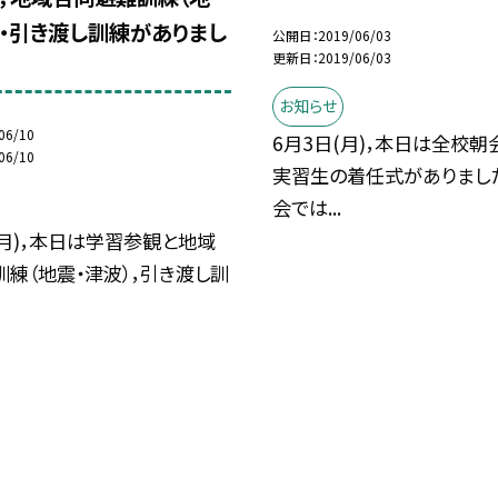
）・引き渡し訓練がありまし
公開日
2019/06/03
更新日
2019/06/03
お知らせ
06/10
6月3日(月)，本日は全校
06/10
実習生の着任式がありました
会では...
(月)，本日は学習参観と地域
練（地震・津波），引き渡し訓