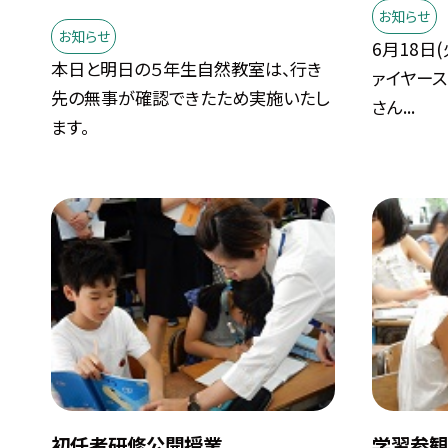
お知らせ
お知らせ
6月18日
本日と明日の５年生自然教室は、行き
ァイヤー
先の無事が確認できたため実施いたし
さん...
ます。
初任者研修公開授業
学習参観