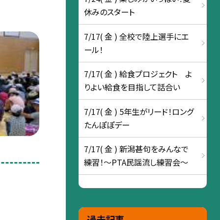
休みのスタート
7/17( 金 ) 全校で陸上選手にエ
ール！
7/17( 金 ) 給食プロジェクト よ
りよい給食を目指して話合い
7/17( 金 ) 5年生がリード！ロング
たんぽぽデー
7/17( 金 ) 新潟甚句をみんなで
練習！～PTA民謡流し練習会～
過去記事