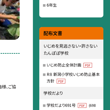
6年生
配布文書
いじめを見逃さない・許さない
たんぽぽ学校
いじめ防止全体計画
PDF
R８ 新潟小学校いじめ防止基本
方針
PDF
皆様、ご協
学校だより
学校だより691号
(698
PDF