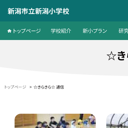
新潟市立新潟小学校
トップページ
学校紹介
新小プラン
研
☆き
トップページ
>
☆きらきら☆ 通信