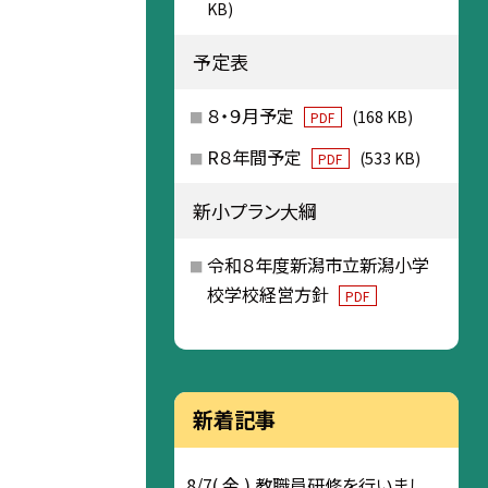
KB)
予定表
８・９月予定
(168 KB)
PDF
R８年間予定
(533 KB)
PDF
新小プラン大綱
令和８年度新潟市立新潟小学
校学校経営方針
PDF
新着記事
8/7( 金 ) 教職員研修を行いまし