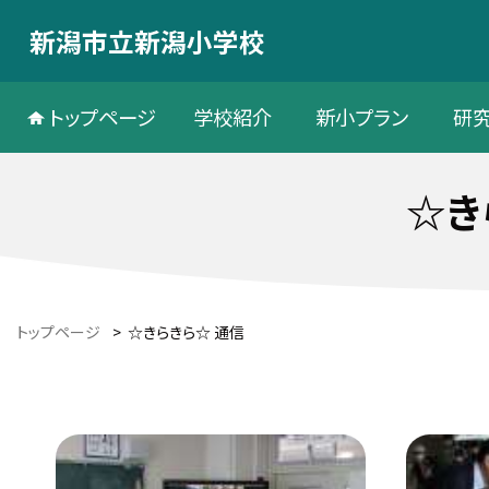
新潟市立新潟小学校
トップページ
学校紹介
新小プラン
研
☆き
トップページ
>
☆きらきら☆ 通信