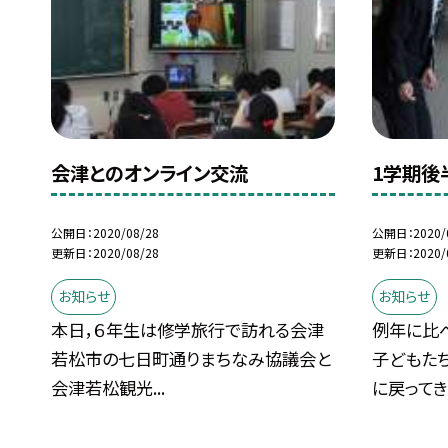
会津とのオンライン交流
1学期後
公開日
2020/08/28
公開日
2020/
更新日
2020/08/28
更新日
2020/
お知らせ
お知らせ
本日，６年生は修学旅行で訪れる会津
例年に比
若松市の七日町通りまちなみ協議会と
子どもた
会津若松観光...
に戻ってき.