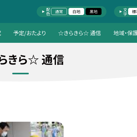
配色
文字
通常
白地
黒地
標
究
予定/おたより
☆きらきら☆ 通信
地域・保
らきら☆ 通信