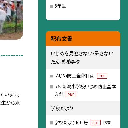
6年生
配布文書
いじめを見逃さない・許さない
たんぽぽ学校
いじめ防止全体計画
PDF
R８ 新潟小学校いじめ防止基本
ています。
方針
PDF
先生から来
学校だより
学校だより691号
(698
PDF