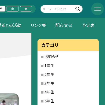
準
中
大
護者との活動
リンク集
配布文書
予定表
カテゴリ
お知らせ
1年生
2年生
3年生
4年生
5年生