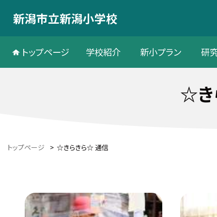
新潟市立新潟小学校
トップページ
学校紹介
新小プラン
研
☆き
トップページ
>
☆きらきら☆ 通信