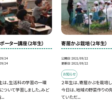
ポーター講座（2年生）
寄居かぶ栽培（２年生）
09/24
公開日
2021/09/22
09/24
更新日
2021/09/22
お知らせ
年生は、生活科の学習の一環
２年生は、寄居かぶを栽培し
について学習しました。みど
今日は、地域の野菜作りの
..
ていただ...