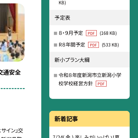
KB)
予定表
８・９月予定
(168 KB)
PDF
R８年間予定
(533 KB)
PDF
新小プラン大綱
交通安全
令和８年度新潟市立新潟小学
校学校経営方針
PDF
新着記事
よサイン』交
7/24( 金 ) 楽しみがいっぱい！夏