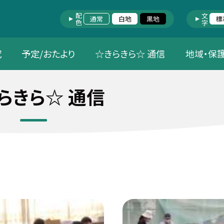
配色
文字
通常
白地
黒地
標
究
予定/おたより
☆きらきら☆ 通信
地域・保
らきら☆ 通信