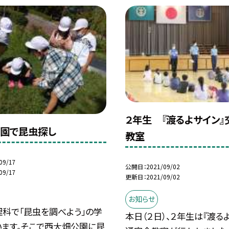
２年生 『渡るよサイン』
園で昆虫探し
教室
09/17
公開日
2021/09/02
09/17
更新日
2021/09/02
お知らせ
理科で「昆虫を調べよう」の学
本日（２日）、２年生は『渡る
います。そこで西大畑公園に昆