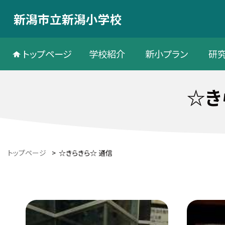
新潟市立新潟小学校
トップページ
学校紹介
新小プラン
研
☆き
トップページ
>
☆きらきら☆ 通信