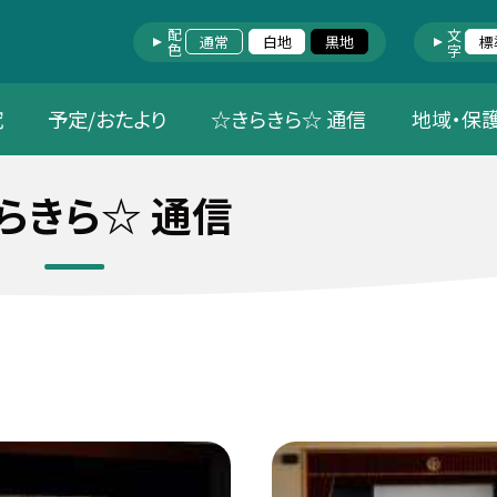
配色
文字
通常
白地
黒地
標
究
予定/おたより
☆きらきら☆ 通信
地域・保
らきら☆ 通信