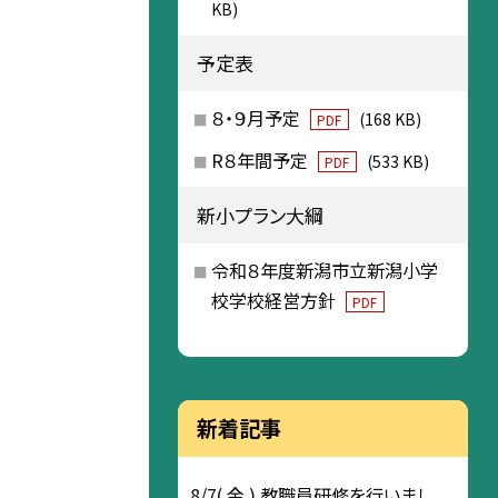
KB)
予定表
８・９月予定
(168 KB)
PDF
R８年間予定
(533 KB)
PDF
新小プラン大綱
令和８年度新潟市立新潟小学
校学校経営方針
PDF
新着記事
8/7( 金 ) 教職員研修を行いまし