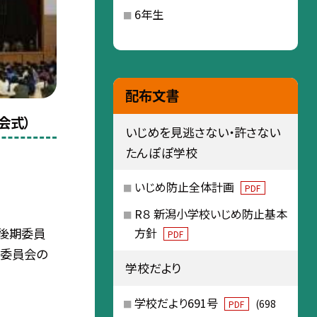
6年生
配布文書
会式）
いじめを見逃さない・許さない
たんぽぽ学校
いじめ防止全体計画
PDF
R８ 新潟小学校いじめ防止基本
，後期委員
方針
PDF
各委員会の
学校だより
学校だより691号
(698
PDF