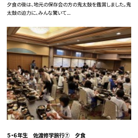
夕食の後は、地元の保存会の方の鬼太鼓を鑑賞しました。鬼
太鼓の迫力に、みんな驚いて...
５・６年生 佐渡修学旅行⑦ 夕食