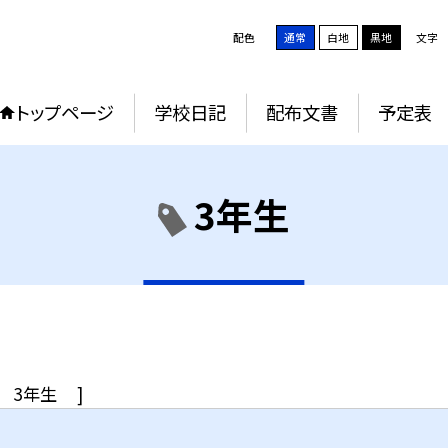
配色
通常
白地
黒地
文字
トップページ
学校日記
配布文書
予定表
3年生
3年生
]