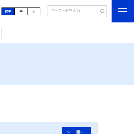
標準
中
大
開く