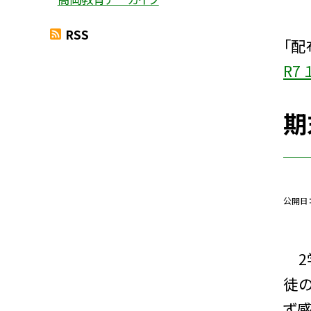
RSS
「配
R7
期
公開日
2
徒の
ず感