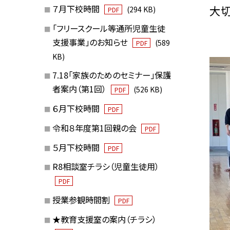
大切
７月下校時間
(294 KB)
PDF
「フリースクール等通所児童生徒
支援事業」のお知らせ
(589
PDF
KB)
7.18「家族のためのセミナー」保護
者案内（第1回）
(526 KB)
PDF
６月下校時間
PDF
令和８年度第1回親の会
PDF
５月下校時間
PDF
R8相談室チラシ（児童生徒用）
PDF
授業参観時間割
PDF
★教育支援室の案内（チラシ）