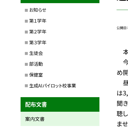
お知らせ
第１学年
公開日
第２学年
第３学年
本
生徒会
今
部活動
め
保健室
昼
生成AIパイロット校事業
は3
聞
配布文書
聴
案内文書
ませ