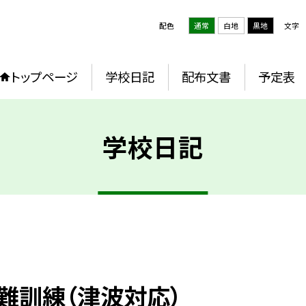
配色
通常
白地
黒地
文字
トップページ
学校日記
配布文書
予定表
学校日記
難訓練（津波対応）