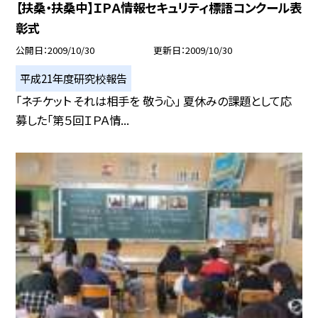
【扶桑・扶桑中】ＩＰＡ情報セキュリティ標語コンクール表
彰式
公開日
2009/10/30
更新日
2009/10/30
平成21年度研究校報告
「ネチケット それは相手を 敬う心」 夏休みの課題として応
募した「第５回ＩＰＡ情...