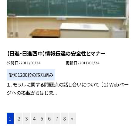
【日進・日進西中】情報伝達の安全性とマナー
公開日
2011/03/24
更新日
2011/03/24
愛知1200校の取り組み
１．モラルに関する問題点の話し合いについて （１）Webペー
ジへの掲載からはじま...
1
2
3
4
5
6
7
8
»