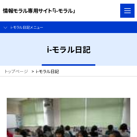
情報モラル専用サイト「i-モラル」
i-モラル日記メニュー
i-モラル日記
トップページ
>
i-モラル日記