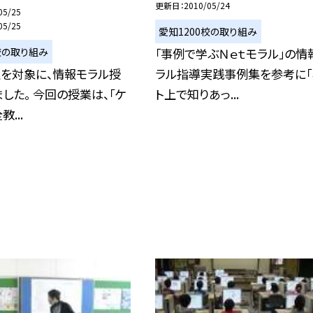
更新日
2010/05/24
05/25
05/25
愛知1200校の取り組み
校の取り組み
「事例で学ぶＮｅｔモラル」の情
生を対象に、情報モラル授
ラル指導実践事例集を参考に「
した。 今回の授業は、「ケ
ト上で知りあっ...
...