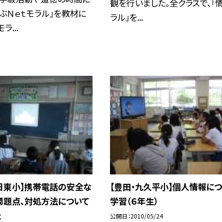
観を行いました。全クラスで、「
ぶＮｅｔモラル」を教材に
ラル」を...
ラ...
日東小】携帯電話の安全な
【豊田・九久平小】個人情報に
問題点、対処方法について
学習（６年生）
た
公開日
2010/05/24