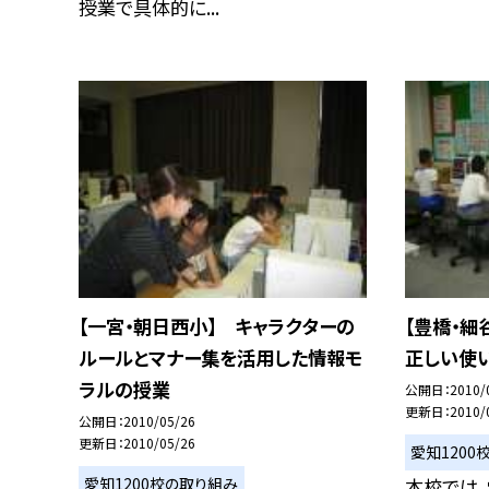
授業で具体的に...
【一宮・朝日西小】 キャラクターの
【豊橋・細
ルールとマナー集を活用した情報モ
正しい使
ラルの授業
公開日
2010/
更新日
2010/
公開日
2010/05/26
更新日
2010/05/26
愛知1200
愛知1200校の取り組み
本校では