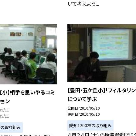
いて考えよう...
【豊田・五ケ丘小】「フィルタリン
江小】相手を思いやるコミ
について学ぶ
ション
公開日
2010/05/10
05/11
更新日
2010/05/10
05/11
愛知1200校の取り組み
校の取り組み
４月２４日（土）の授業参観で５