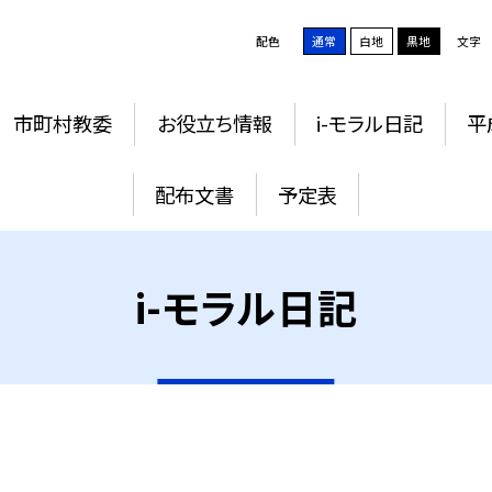
配色
通常
白地
黒地
文字
市町村教委
お役立ち情報
i-モラル日記
平
配布文書
予定表
i-モラル日記