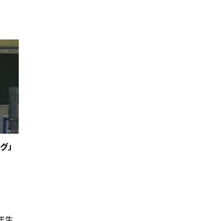
グ」
年生