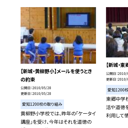
【新城・東
【新城・黄柳野小】メールを使うとき
公開日
2010/
の約束
更新日
2010/
公開日
2010/05/28
愛知1200
更新日
2010/05/28
東郷中学
愛知1200校の取り組み
活や道徳
黄柳野小学校では、昨年の「ケータイ
利用して情
講座」を受け、今年はそれを道徳の