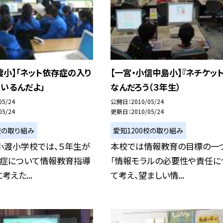
渡小】「ネット依存症の入り
【一宮・小信中島小】『ネチケット
いるんだよ」
なんだろう（３年生）
05/24
公開日
2010/05/24
05/24
更新日
2010/05/24
校の取り組み
愛知1200校の取り組み
小渡小学校では、５年生が
本校では情報教育の目標の一
存症について情報教育指導
「情報モラルの必要性や責任に
考えた...
て考え、望ましい情...