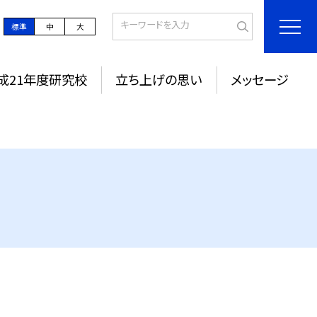
標準
中
大
成21年度研究校
立ち上げの思い
メッセージ