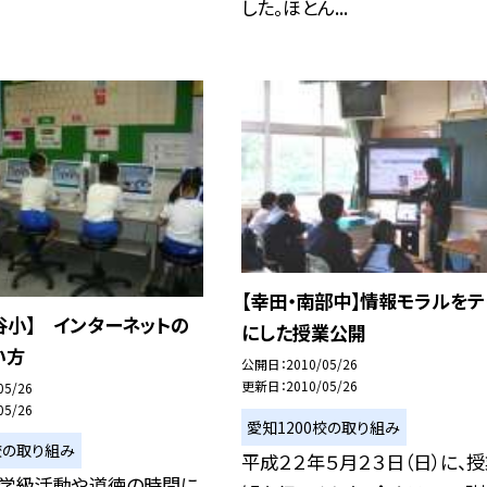
した。ほとん...
【幸田・南部中】情報モラルをテ
谷小】 インターネットの
にした授業公開
い方
公開日
2010/05/26
更新日
2010/05/26
05/26
05/26
愛知1200校の取り組み
校の取り組み
平成２２年５月２３日（日）に、
、学級活動や道徳の時間に