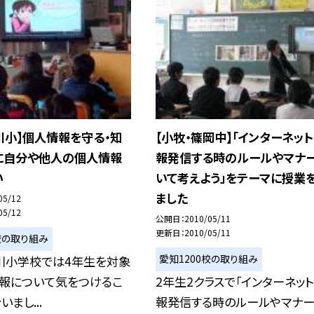
川小】個人情報を守る・知
【小牧・篠岡中】「インターネッ
に自分や他人の個人情報
報発信する時のルールやマナ
い
いて考えよう」をテーマに授業
ました
05/12
05/12
公開日
2010/05/11
更新日
2010/05/11
校の取り組み
愛知1200校の取り組み
川小学校では4年生を対象
情報について気をつけるこ
2年生2クラスで「インターネッ
まし...
報発信する時のルールやマナ