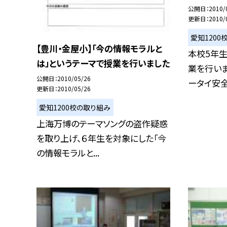
公開日
2010/
更新日
2010/
愛知1200
【豊川・金屋小】「今の情報モラルと
本校5年
は」というテーマで授業を行いました
業を行いま
公開日
2010/05/26
ータイ安全教
更新日
2010/05/26
愛知1200校の取り組み
上海万博のテーマソングの盗作疑惑
を取り上げ、６年生を対象にした「今
の情報モラルと...