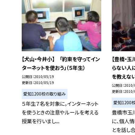
【犬山・今井小】 「約束を守ってイン
【豊橋・玉
ターネットを使おう」（５年生）
らない人
を教えな
公開日
2010/05/19
更新日
2010/05/19
公開日
2010/
更新日
2010/
愛知1200校の取り組み
愛知1200
５年生７名を対象に，インターネット
を使うときの注意やルールを考える
豊橋市玉
授業を行いまし...
に、個人
とを話し合い