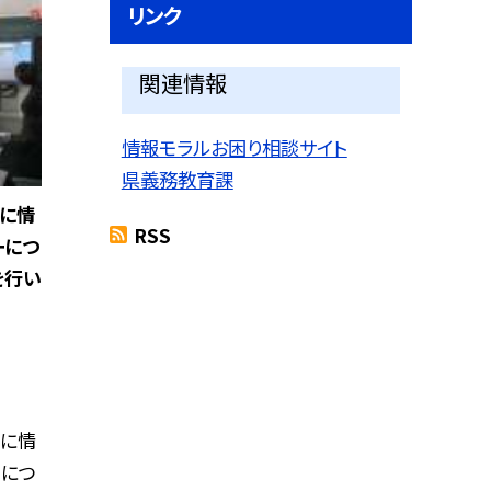
リンク
関連情報
情報モラルお困り相談サイト
県義務教育課
トに情
RSS
ーにつ
を行い
トに情
ーにつ