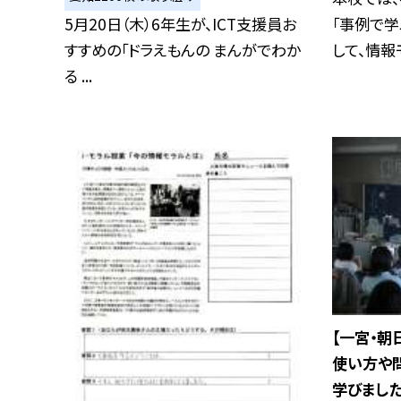
5月20日（木）6年生が、ICT支援員お
「事例で学
すすめの「ドラえもんの まんがでわか
して、情報モ
る ...
【一宮・朝
使い方や
学びまし