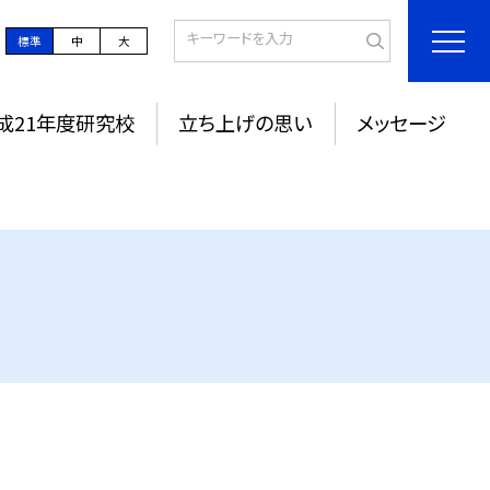
標準
中
大
成21年度研究校
立ち上げの思い
メッセージ