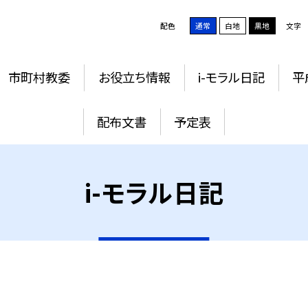
配色
通常
白地
黒地
文字
市町村教委
お役立ち情報
i-モラル日記
平
配布文書
予定表
i-モラル日記