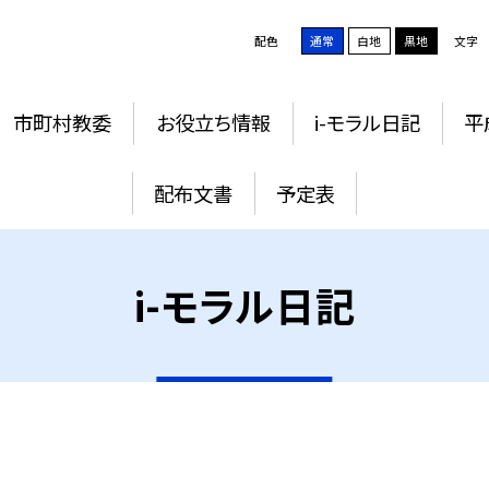
配色
通常
白地
黒地
文字
市町村教委
お役立ち情報
i-モラル日記
平
配布文書
予定表
i-モラル日記