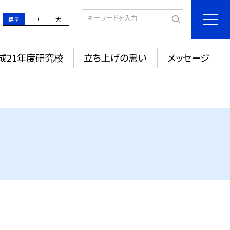
標準
中
大
成21年度研究校
立ち上げの思い
メッセージ