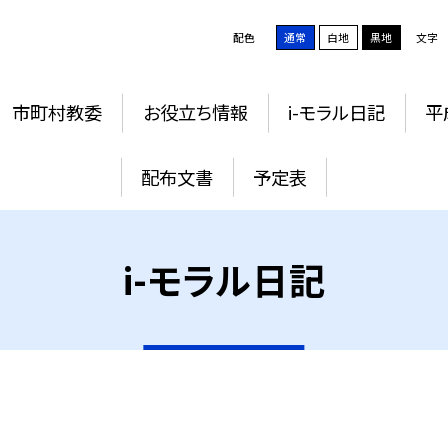
配色
通常
白地
黒地
文字
市町村教委
お役立ち情報
i-モラル日記
平
配布文書
予定表
i-モラル日記