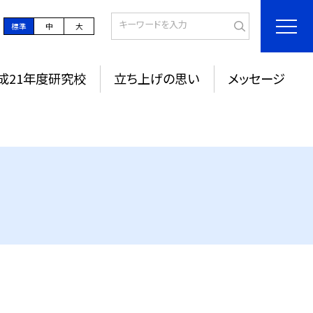
標準
中
大
成21年度研究校
立ち上げの思い
メッセージ