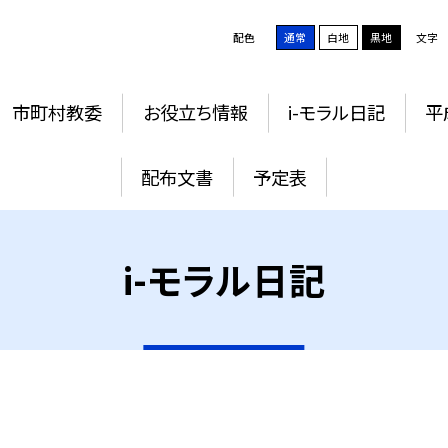
配色
通常
白地
黒地
文字
市町村教委
お役立ち情報
i-モラル日記
平
配布文書
予定表
i-モラル日記