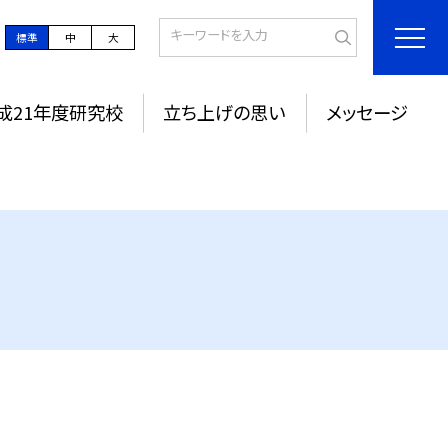
標準
中
大
成21年度研究校
立ち上げの思い
メッセージ