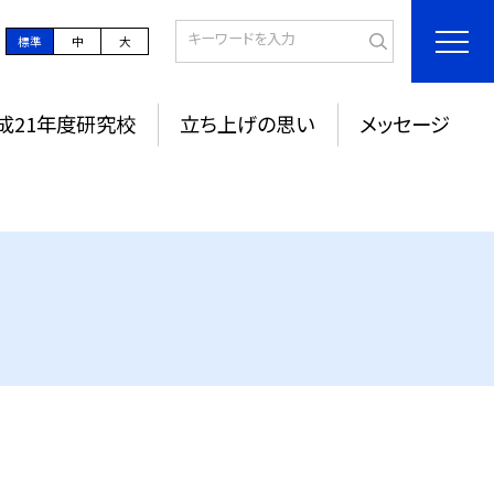
標準
中
大
成21年度研究校
立ち上げの思い
メッセージ