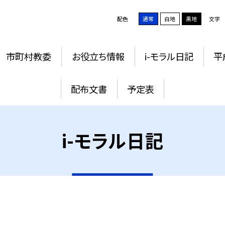
配色
通常
白地
黒地
文字
市町村教委
お役立ち情報
i-モラル日記
平
配布文書
予定表
i-モラル日記