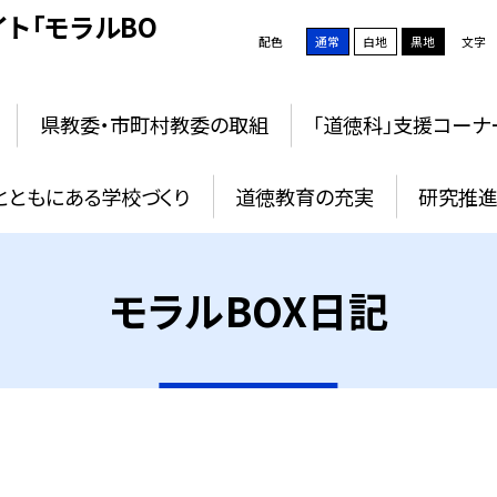
ト「モラルBO
配色
通常
白地
黒地
文字
県教委・市町村教委の取組
「道徳科」支援コーナ
とともにある学校づくり
道徳教育の充実
研究推進
モラルBOX日記