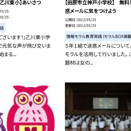
立乙川東小】あいさつ
【田原市立神戸小学校】 無料
惑メールに気をつけよう
05/25
05/25
公開日
2012/05/25
更新日
2012/05/25
い話
情報モラル教育実践（モラルBOX掲載
ございます！」乙川東小学
で元気な声が飛び交いま
５年１組で迷惑メールについて、
まる...
モラルを活用して行いました。 
題材は女の...