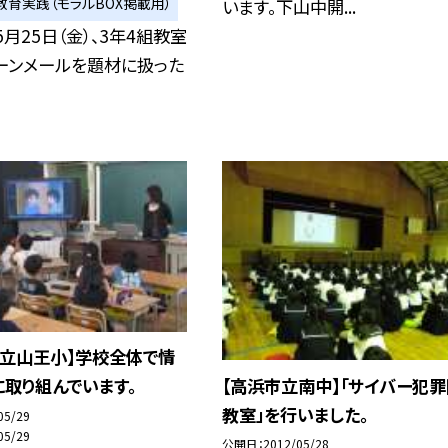
教育実践（モラルBOX掲載用）
います。下山中開...
5月25日（金）、3年4組教室
ーンメールを題材に扱った
市立山王小】学校全体で情
【高浜市立南中】「サイバー犯
取り組んでいます。
教室」を行いました。
05/29
05/29
公開日
2012/05/28