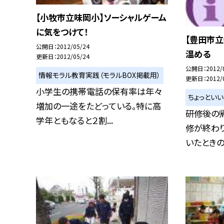
【小牧市立味岡小】ソーシャルゲーム
に気をつけて！
【豊田市
公開日
2012/05/24
温める
更新日
2012/05/24
公開日
2012/
情報モラル教育実践（モラルBOX掲載用）
更新日
2012/
小学生の携帯電話の保有率は年々
ちょっとい
増加の一途をたどっている。特に高
研修後の帰
学年ともなると２割...
修が終わ
いたときのこ