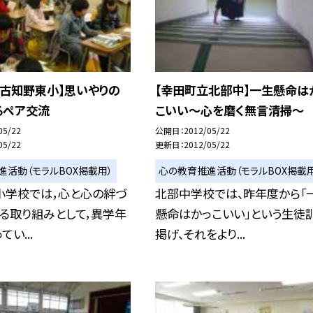
立古知野東小】思いやりの
【幸田町立北部中】一生懸命は
るペア交流
こいい〜心を磨く無言清掃〜
05/22
公開日
2012/05/22
05/22
更新日
2012/05/22
進活動（モラルBOX掲載用）
心の教育推進活動（モラルBOX掲載用
小学校では，心と心の絆づ
北部中学校では、昨年度から「
る取り組みとして，異学年
懸命はかっこいい」という生徒
い...
掲げ、それをより...