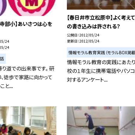
【春日井市立松原中】よく考えて
立寺部小】あいさつは心を
の書き込みは許される？
公開日
2012/05/24
更新日
2012/05/24
05/24
05/24
情報モラル教育実践（モラルBOX掲載
い話
情報モラル教育の実践にあたり
り道での出来事です。 研
校の１年生に携帯電話やパソコ
り、徒歩で家路に向かって
対するアンケート...
と...