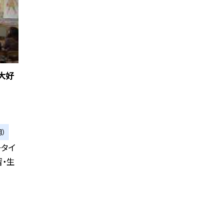
大好
）
子タイ
・生