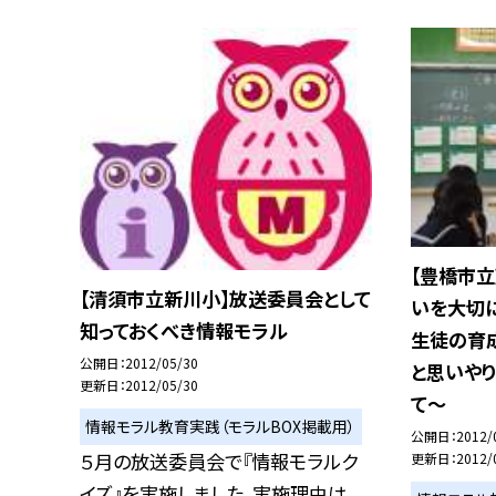
【豊橋市
【清須市立新川小】放送委員会として
いを大切
知っておくべき情報モラル
生徒の育
公開日
2012/05/30
と思いやり
更新日
2012/05/30
て〜
情報モラル教育実践（モラルBOX掲載用）
公開日
2012/
５月の放送委員会で『情報モラルク
更新日
2012/
イズ』を実施しました。実施理由は、