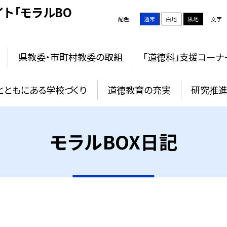
ト「モラルBO
配色
通常
白地
黒地
文字
県教委・市町村教委の取組
「道徳科」支援コーナ
とともにある学校づくり
道徳教育の充実
研究推進
モラルBOX日記