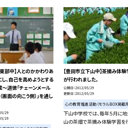
立東部中】人とのかかわりあ
【豊田市立下山中】茶摘み体験
にし、自己を高めようとする
が行われました。
成〜道徳「チェーンメール
公開日
2012/05/29
更新日
2012/05/29
（画面の向こう側）」を通し
心の教育推進活動（モラルBOX掲載用
下山中学校では、毎年５月に地
05/29
05/29
山の茶畑で茶摘み体験学習を