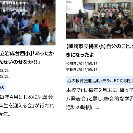
【岡崎市立梅園小】自分のこと、
立岩成台西小】「あったか
きになったよ
んせいのせなか！！」
公開日
2012/05/16
更新日
2012/05/16
05/21
05/21
心の教育推進活動（モラルBOX掲載用
い話
本校では、毎年２月末に「梅っ
、毎年４月はじめに児童会
ム発表会」と題し、総合的な学習
年生を迎える会」が行われ
活科の時間に...
年...