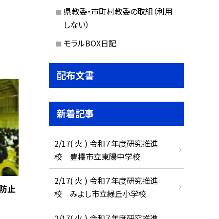
県教委・市町村教委の取組（利用
しない）
モラルBOX日記
配布文書
新着記事
2/17( 火 ) 令和７年度研究推進
校 豊橋市立東陽中学校
2/17( 火 ) 令和７年度研究推進
罪防止
校 みよし市立緑丘小学校
2/17( 火 ) 令和７年度研究推進