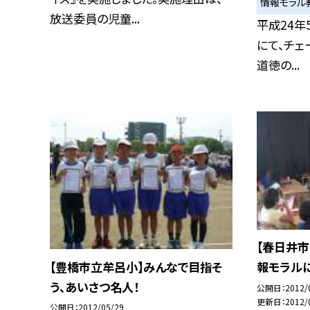
情報モラル
放送委員の児童...
平成24年
にて、チェ
道徳の...
【春日井
【豊橋市立牟呂小】みんなで目指そ
報モラルに
う、あいさつ名人！
公開日
2012/
更新日
2012/
公開日
2012/05/29