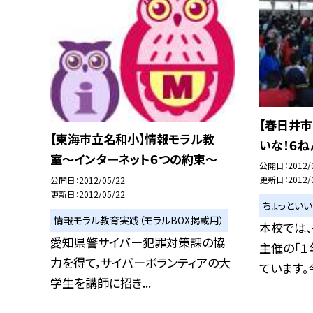
【春日井市
【東海市立名和小】情報モラル教
いな！６ね
室〜インターネット６つの約束〜
公開日
2012/
更新日
2012/
公開日
2012/05/22
更新日
2012/05/22
ちょっとい
情報モラル教育実践（モラルBOX掲載用）
本校では
愛知県警サイバー犯罪対策課の協
主催の「１
力を得て，サイバーボランティアの大
ています。今
学生を講師に招き...