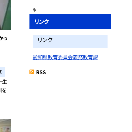
リンク
かっ
リンク
愛知県教育委員会義務教育課
RSS
）
一生
訓を