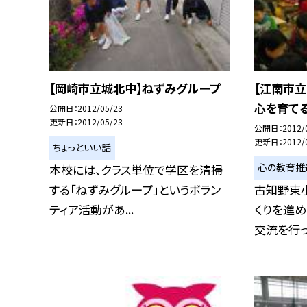
【岡崎市立城北中】ねずみグループ
【江南市
心を育て
公開日
2012/05/23
更新日
2012/05/23
公開日
2012/
更新日
2012/
ちょっといい話
心の教育推
本校には、クラス単位で学区を清掃
する「ねずみグループ」というボラン
古知野東
ティア活動があ...
くりを進め
交流を行って