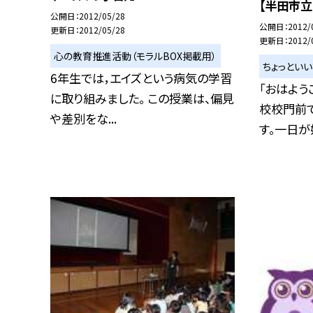
【半田市
公開日
2012/05/28
公開日
2012/
更新日
2012/05/28
更新日
2012/
心の教育推進活動（モラルBOX掲載用）
ちょっとい
6年生では，エイズという病気の学習
「おはよう
に取り組みました。 この授業は、偏見
校校門前
や差別をな...
す。一日が始