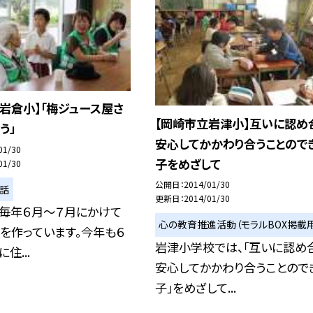
岩倉小】「梅ジュース屋さ
【岡崎市立岩津小】互いに認め
う」
安心してかかわり合うことので
01/30
子をめざして
01/30
公開日
2014/01/30
い話
更新日
2014/01/30
、毎年６月〜７月にかけて
心の教育推進活動（モラルBOX掲載用
を作っています。今年も６
岩津小学校では、「互いに認め
住...
安心してかかわり合うことので
子」をめざして...