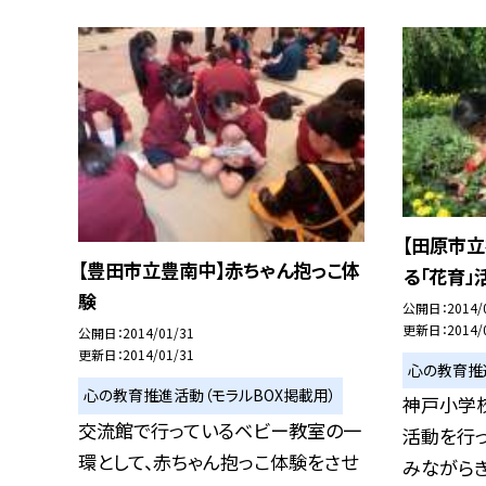
【田原市
【豊田市立豊南中】赤ちゃん抱っこ体
る「花育」
験
公開日
2014/
更新日
2014/
公開日
2014/01/31
更新日
2014/01/31
心の教育推
心の教育推進活動（モラルBOX掲載用）
神戸小学
交流館で行っているベビー教室の一
活動を行っ
環として、赤ちゃん抱っこ体験をさせ
みながらきれ