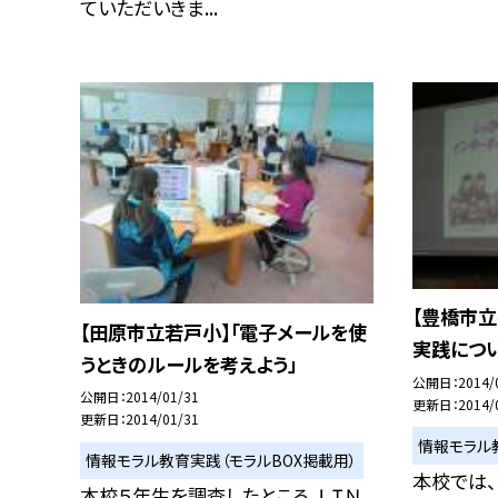
ていただいきま...
【豊橋市
【田原市立若戸小】「電子メールを使
実践につ
うときのルールを考えよう」
公開日
2014/
公開日
2014/01/31
更新日
2014/
更新日
2014/01/31
情報モラル
情報モラル教育実践（モラルBOX掲載用）
本校では、
本校５年生を調査したところ、ＬＩＮ