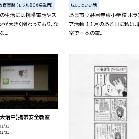
教育実践（モラルBOX掲載用）
ちょっといい話
達の生活には携帯電話やス
あま市立甚目寺東小学校 ボラ
ンが大きく関わっており，な
ア活動 １１月のある日に私は、
...
室で一本の電...
立大治中】携帯安全教室
01/31
01/31