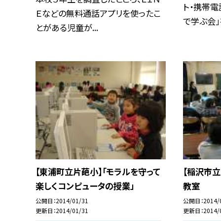
ト・携帯
Ｅなどの無料通話アプリを使ったこ
で学ぶ会」を
とがある児童が...
【東浦町立片葩小】「モラルを守って
【稲沢市
楽しくコンピュータの授業」
教室
公開日
2014/01/31
公開日
2014/
更新日
2014/01/31
更新日
2014/