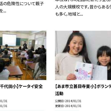
電話の危険性について親子
人の大規模校です。昔からある
...
も多く，地域と...
立千代田小】ケータイ安全
【あま市立甚目寺東小】ボラン
活動
01/31
公開日
2014/01/31
01/31
更新日
2014/01/31