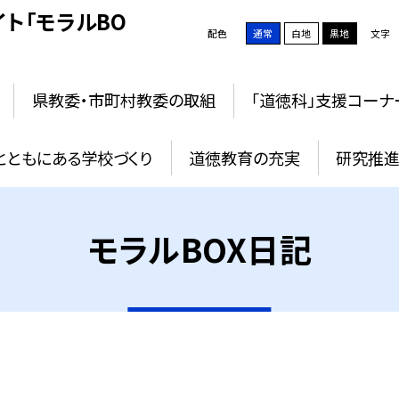
ト「モラルBO
配色
通常
白地
黒地
文字
県教委・市町村教委の取組
「道徳科」支援コーナ
とともにある学校づくり
道徳教育の充実
研究推進
モラルBOX日記