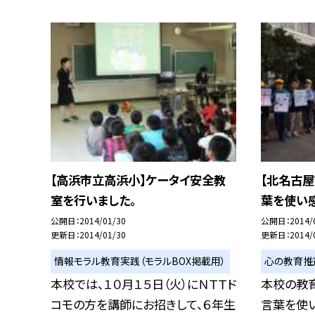
【高浜市立高浜小】ケータイ安全教
【北名古
室を行いました。
葉を使い
公開日
2014/01/30
公開日
2014/
更新日
2014/01/30
更新日
2014/
情報モラル教育実践（モラルBOX掲載用）
心の教育推
本校では、１０月１５日（火）にＮＴＴド
本校の教
コモの方を講師にお招きして、６年生
言葉を使