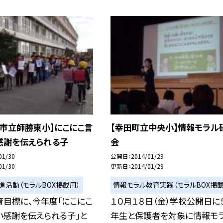
屋市立師勝東小】にこにこ言
【幸田町立中央小】情報モラル
感謝を伝えられる子
会
01/30
公開日
2014/01/29
01/30
更新日
2014/01/29
進活動（モラルBOX掲載用）
情報モラル教育実践（モラルBOX掲載
育目標に、今年度「にこにこ
１０月１８日（金）学校公開日に５
い感謝を伝えられる子」と
年生と保護者を対象に情報モ