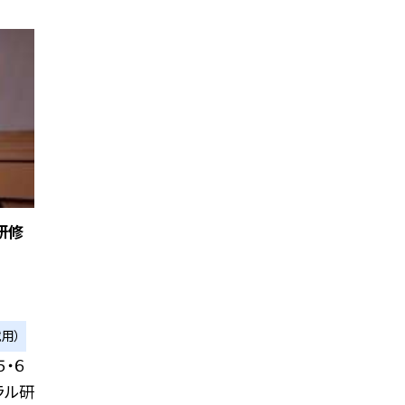
研修
用）
・６
ラル研