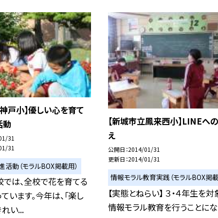
立神戸小】優しい心を育て
【新城市立鳳来西小】LINEへ
活動
え
01/31
01/31
公開日
2014/01/31
更新日
2014/01/31
進活動（モラルBOX掲載用）
情報モラル教育実践（モラルBOX掲載
校では、全校で花を育てる
【実態とねらい】 ３・４年生を対
ています。今年は、「楽し
情報モラル教育を行うことにな
い...