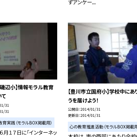
ずアンケー...
立磯辺小】情報モラル教育
【豊川市立国府小】学校中にあ
いて
うを届けよう！
01/31
公開日
2014/01/31
01/31
更新日
2014/01/31
教育実践（モラルBOX掲載用）
心の教育推進活動（モラルBOX掲載用
６月１７日に「インターネッ
本校は，市の西部にあたり全校6