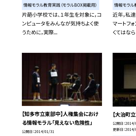
情報モラル教育実践（モラルBOX掲載用）
情報モラル
片葩小学校では、１年生を対象に，コ
近年，私
ンピュータをみんなが気持ちよく使
マートフォ
うために，実際...
くてはならな
【知多市立東部中】人権集会におけ
【大治町
る情報モラル「見えない危険性」
公開日
2014/
更新日
2014/
公開日
2014/01/31