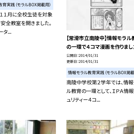
教育実践（モラルBOX掲載用）
、１１月に全校生徒を対象
帯安全教室を開きました。
タ...
【常滑市立南陵中】情報モラル
の一環で４コマ漫画を作りまし
公開日
2014/01/31
更新日
2014/01/31
情報モラル教育実践（モラルBOX掲載
南陵中学校第２学年では、情報
ル教育の一環として、ＩＰＡ情
ュリティー４コ...