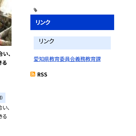
リンク
リンク
合い、
愛知県教育委員会義務教育課
きる
RSS
）
合い、
きる