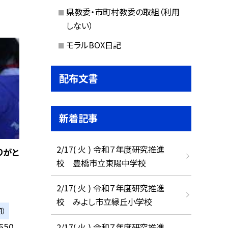
県教委・市町村教委の取組（利用
しない）
モラルBOX日記
配布文書
新着記事
2/17( 火 ) 令和７年度研究推進
りがと
校 豊橋市立東陽中学校
2/17( 火 ) 令和７年度研究推進
校 みよし市立緑丘小学校
）
50
2/17( 火 ) 令和７年度研究推進