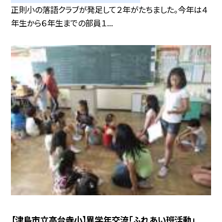
正則小の落語クラブが発足して２年がたちました。今年は４
年生から６年生までの部員１...
【津島市立高台寺小】異学年交流「ふれあい班活動」