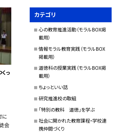
カテゴリ
心の教育推進活動（モラルBOX掲
載用）
情報モラル教育実践（モラルBOX
掲載用）
道徳科の授業実践（モラルBOX掲
つくっ
載用）
ちょっといい話
研究推進校の取組
「特別の教科 道徳」を学ぶ
対に
社会に開かれた教育課程・学校連
生徒会
携仲間づくり