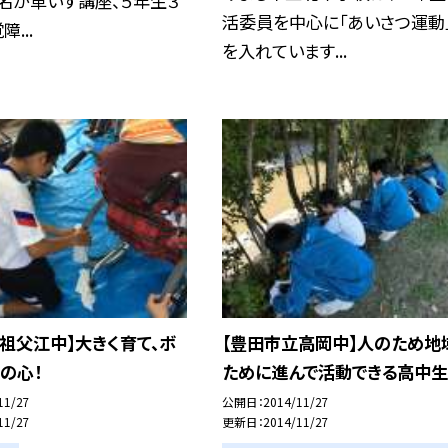
名が車いす講座、５年生３
活委員を中心に「あいさつ運動
...
を入れています...
祖父江中】大きく育て、ボ
【豊田市立高岡中】人のため地
の心！
ために進んで活動できる高中生
11/27
公開日
2014/11/27
11/27
更新日
2014/11/27