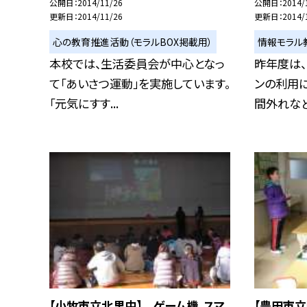
公開日
2014/11/26
公開日
2014/
更新日
2014/11/26
更新日
2014/
心の教育推進活動（モラルBOX掲載用）
情報モラル
本校では、生活委員会が中心となっ
昨年度は、
て「あいさつ運動」を実施しています。
ンの利用に
「元気にすす...
間外れなど.
【小牧市立北里中】 ゲーム機、スマ
【豊田市立