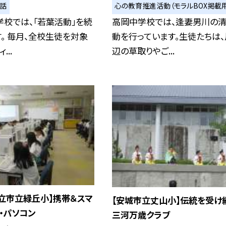
い話
心の教育推進活動（モラルBOX掲載用
校では、「若葉活動」を続
高岡中学校では、逢妻男川の
。 毎月、全校生徒を対象
動を行っています。生徒たちは
...
辺の草取りやご...
立市立緑丘小】携帯＆スマ
【安城市立丈山小】伝統を受け
・パソコン
三河万歳クラブ