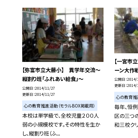
【一宮市立
【弥富市立大藤小】 異学年交流〜
ーン大作戦
縦割り班「ふれあい給食」〜
公開日
2014/
更新日
2014/
公開日
2014/11/27
更新日
2014/11/27
心の教育推
心の教育推進活動（モラルBOX掲載用）
毎年、恒
本校は単学級で、全校児童２００人
区の三つの
弱の小規模校です。その特性を生か
和三校クリー
し、縦割り班（ふ...