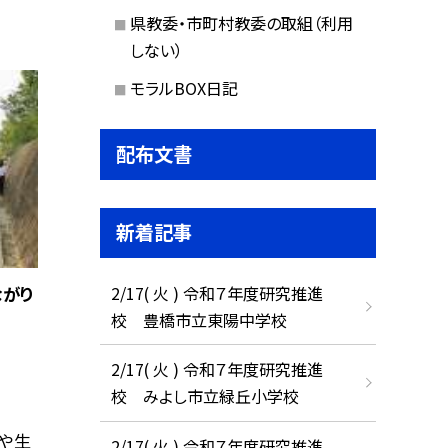
県教委・市町村教委の取組（利用
しない）
モラルBOX日記
配布文書
新着記事
ながり
2/17( 火 ) 令和７年度研究推進
校 豊橋市立東陽中学校
2/17( 火 ) 令和７年度研究推進
校 みよし市立緑丘小学校
や生
2/17( 火 ) 令和７年度研究推進