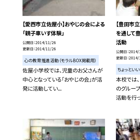
【愛西市立佐屋小】おやじの会による
【豊田市
「親子車いす体験」
を通して
活動
公開日
2014/11/26
更新日
2014/11/26
公開日
2014/
更新日
2014/
心の教育推進活動（モラルBOX掲載用）
ちょっとい
佐屋小学校では、児童のお父さんが
中心となっている「おやじの会」が活
本校では、
発に活動してい...
のグループ
活動を行って