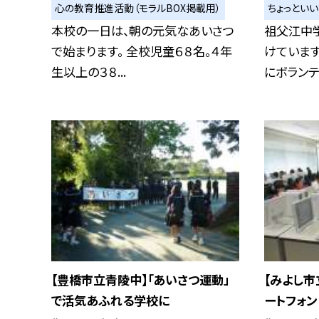
心の教育推進活動（モラルBOX掲載用）
ちょっとい
本校の一日は、朝の元気なあいさつ
祖父江中学
で始まります。 全校児童６８名。４年
けています
生以上の３８...
にボランティ
【豊橋市立青陵中】「あいさつ運動」
【みよし市
で活気あふれる学校に
ートフォン