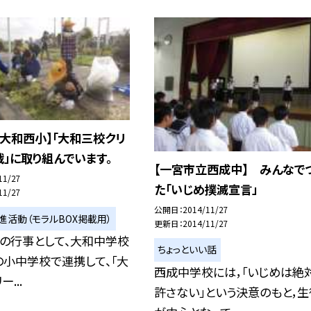
大和西小】「大和三校クリ
」に取り組んでいます。
【一宮市立西成中】 みんなで
11/27
た「いじめ撲滅宣言」
11/27
公開日
2014/11/27
進活動（モラルBOX掲載用）
更新日
2014/11/27
例の行事として、大和中学校
ちょっといい話
小中学校で連携して、「大
西成中学校には，「いじめは絶
...
許さない」という決意のもと，