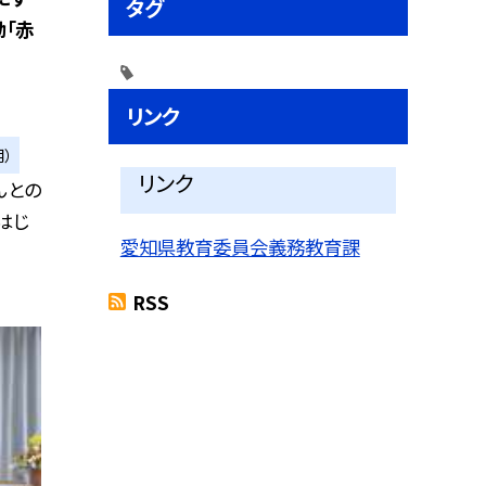
タグ
「赤
リンク
）
リンク
んとの
はじ
愛知県教育委員会義務教育課
RSS