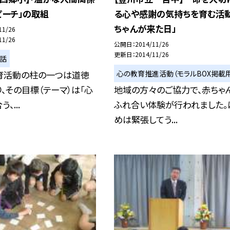
ピーチ」の取組
る心や感謝の気持ちを育む活動
ちゃんが来た日」
11/26
11/26
公開日
2014/11/26
更新日
2014/11/26
い話
心の教育推進活動（モラルBOX掲載用
育活動の柱の一つは道徳
、その目標（テーマ）は「心
地域の方々のご協力で、赤ちゃ
、...
ふれ合い体験が行われました。
めは緊張してう...