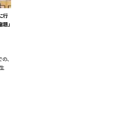
に行
宿題」
の、
生