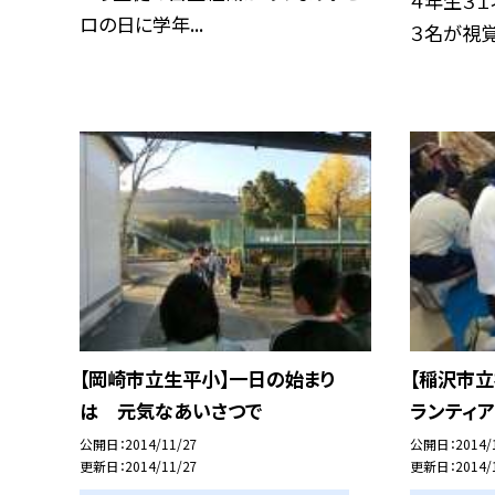
４年生３１
ロの日に学年...
３名が視覚障
【岡崎市立生平小】一日の始まり
【稲沢市立
は 元気なあいさつで
ランティア
公開日
2014/11/27
公開日
2014/
更新日
2014/11/27
更新日
2014/