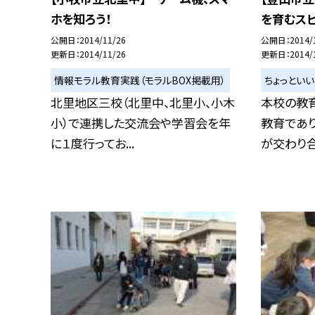
ホを知ろう！
を育むス
公開日
2014/11/26
公開日
2014/
更新日
2014/11/26
更新日
2014/
情報モラル教育実践（モラルBOX掲載用）
ちょっとい
北里地区三校（北里中、北里小、小木
本校の教
小）で連携した交流会や学習会を年
教育であり
に１度行ってお...
が交わり合う