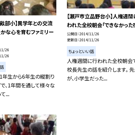
【瀬戸市立品野台小】人権週間
立畝部小】異学年との交流
われた全校朝会「できなかった
豊かな心を育むファミリー
公開日
2014/11/26
更新日
2014/11/26
11/26
ちょっといい話
11/26
人権週間に行われた全校朝会で
い話
校長先生の話を紹介します。 先
1年生から6年生の縦割り
が、小学生だった...
で、1年間を通して様々な
...