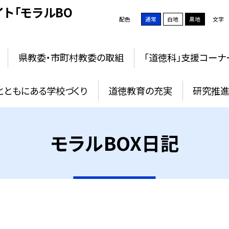
ト「モラルBO
配色
通常
白地
黒地
文字
県教委・市町村教委の取組
「道徳科」支援コーナ
とともにある学校づくり
道徳教育の充実
研究推進
モラルBOX日記