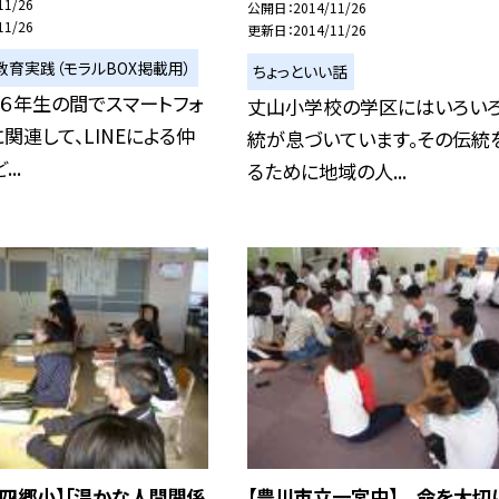
11/26
公開日
2014/11/26
11/26
更新日
2014/11/26
教育実践（モラルBOX掲載用）
ちょっといい話
６年生の間でスマートフォ
丈山小学校の学区にはいろい
関連して、LINEによる仲
統が息づいています。その伝統
..
るために地域の人...
四郷小】「温かな人間関係
【豊川市立一宮中】 命を大切