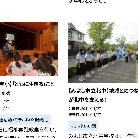
が中心となって...
宝小】「ともに生きる」こと
【みよし市立北中】地域とのつ
考える
が北中を支える！
11/27
11/27
公開日
2014/11/27
更新日
2014/11/27
進活動（モラルBOX掲載用）
ちょっといい話
日に福祉実践教室を行い、
みよし市立北中学校は、一年生